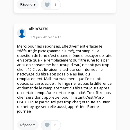
1
Répondre
albin74370
Le
9 juin 2015
à
14:17
Merci pour les réponses. Effectivement effacer le
"défaut" (le pictogramme allumé), est simple. La
question de fond c'est quand même d'essayer de faire
en sorte que - le remplacement du filtre (une fois par
an si on consomme beaucoup d'eau) ne soit pas trop
cher : 15 € avec livraison si acheté sur Internet - le
nettoyage du filtre soit possible au lieu du
remplacement. Malheureusement que l'eau soit
douce, calcaire, acide ... le frigo ne fait pas la différence
et demande le remplacement du filtre toujours après
un certain temps/une certaine quantité. Tout filtre pas
cher sera donc apprécié (pour l'instant c'est Wpro
USC100 que j'ai trouvé pas trop cher) et toute solution
de nettoyage sera elle aussi, appréciée. Bonne
journée
0
Répondre