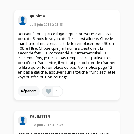
quinimo
Le
8 juin 2015
à
21:53
Bonsoir à tous, j'ai ce frigo depuis presque 2 ans. Au
bout de 6 mois le voyant du filtre s'est allumé. Chez le
marchand, il me conseillait de le remplacer pour 30 ou
40€ le filtre. Chose que j'ai fait mais c'est cher. La
seconde fois , j'ai commandé sur internet Nikel. La
troisieme fois, je ne l'ai pas remplacé car j'utilise très
peu d'eau. Par contre, il ne faut pas oublier de réarmer
le filtre qu'on le remplace ou pas. Voir notice page 12
en bas à gauche, appuyer sur la touche "func set" et le
voyant s’éteint. Bon courage...
1
Répondre
PaulM1114
Le
8 juin 2015
à
16:39