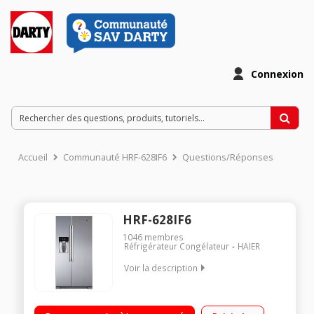
Connexion
Accueil
Communauté HRF-628IF6
Questions/Réponses
HRF-628IF6
1046
membres
Réfrigérateur Congélateur
HAIER
Voir la description
Volume 550 L - Dimensions HxLxP : 179x90,8x69 cm - A+
Réfrigérateur à froid ventilé 375 L Congélateur à froid ventilé