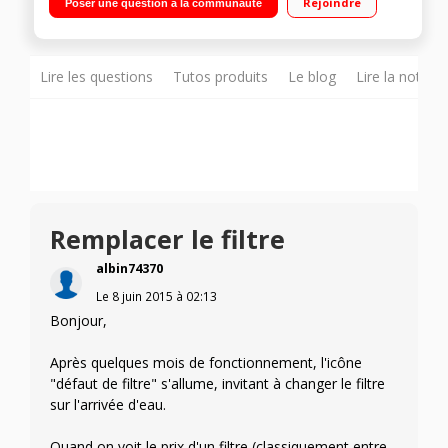
Rejoindre
Poser une question à la communauté
175 L Distributeur eau, glaçons et glace pilée
Lire les questions
Tutos produits
Le blog
Lire la notice
Remplacer le filtre
albin74370
Le
8 juin 2015
à
02:13
Bonjour,
Après quelques mois de fonctionnement, l'icône
"défaut de filtre" s'allume, invitant à changer le filtre
sur l'arrivée d'eau.
Quand on voit le prix d'un filtre (classiquement entre