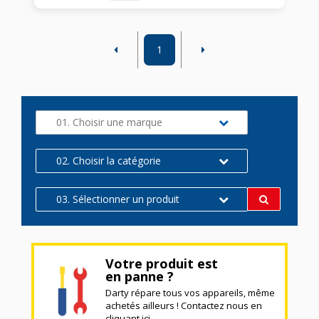
1
01. Choisir une marque
02. Choisir la catégorie
03. Sélectionner un produit
Votre produit est
en panne ?
Darty répare tous vos appareils, même
achetés ailleurs ! Contactez nous en
cliquant ici.