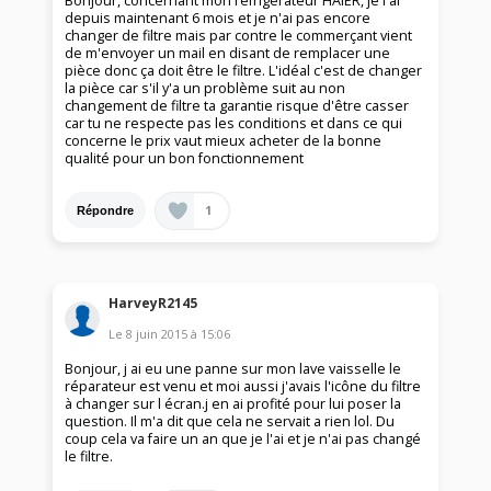
Bonjour, concernant mon réfrigérateur HAIER, je l'ai
depuis maintenant 6 mois et je n'ai pas encore
changer de filtre mais par contre le commerçant vient
de m'envoyer un mail en disant de remplacer une
pièce donc ça doit être le filtre. L'idéal c'est de changer
la pièce car s'il y'a un problème suit au non
changement de filtre ta garantie risque d'être casser
car tu ne respecte pas les conditions et dans ce qui
concerne le prix vaut mieux acheter de la bonne
qualité pour un bon fonctionnement
1
Répondre
HarveyR2145
Le
8 juin 2015
à
15:06
Bonjour, j ai eu une panne sur mon lave vaisselle le
réparateur est venu et moi aussi j'avais l'icône du filtre
à changer sur l écran.j en ai profité pour lui poser la
question. Il m'a dit que cela ne servait a rien lol. Du
coup cela va faire un an que je l'ai et je n'ai pas changé
le filtre.