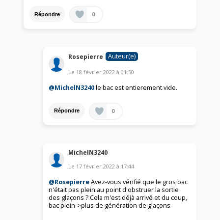
0
Répondre
Auteur(e)
Rosepierre
Le
18 février 2022
à
01:50
@MichelN3240
le bac est entierement vide.
0
Répondre
MichelN3240
Le
17 février 2022
à
17:44
@Rosepierre
Avez-vous vérifié que le gros bac
n'était pas plein au point d'obstruer la sortie
des glaçons ? Cela m'est déjà arrivé et du coup,
bac plein->plus de génération de glaçons