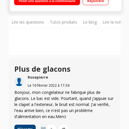
Rejoindre
Poser une question à la communauté
175 L Distributeur eau, glaçons et glace pilée
Lire les questions
Tutos produits
Le blog
Lire la notice
Plus de glacons
Rosepierre
Le
16 février 2022
à
17:34
Bonjour, mon congelateur ne fabrique plus de
glacons. Le bac est vide. Pourtant, quand j'appuie sur
le clapet a l'exterieur, le bruit est normal. J'ai verifié,
l'eau arrive bien, ce n'est pas un problème
d'alimentation en eau.Merci