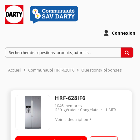
Connexion
Accueil
Communauté HRF-628IF6
Questions/Réponses
HRF-628IF6
1046
membres
Réfrigérateur Congélateur
HAIER
Voir la description
Volume 550 L - Dimensions HxLxP : 179x90,8x69 cm - A+
Réfrigérateur à froid ventilé 375 L Congélateur à froid ventilé