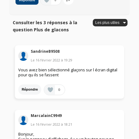
0
Répondre
Consulter les 3 réponses à la
question Plus de glacons
SandrineB9508
Le
16 février 2022
à
19:29
Vous avez bien sélectionné glaçons sur l écran digital
pour qu ils se fassent
0
Répondre
MarcalainC9949
Le
16 février 2022
à
18:21
Bonjour,