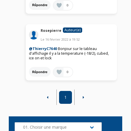
0
Répondre
Auteur(e)
Rosepierre
Le
16 février 2022
à
19:52
@ThierryC7640
Bonjour sur le tableau
d'affichage il y a la temperature (-18/2), cubed,
ice on et lock
0
Répondre
1
01. Choisir une marque