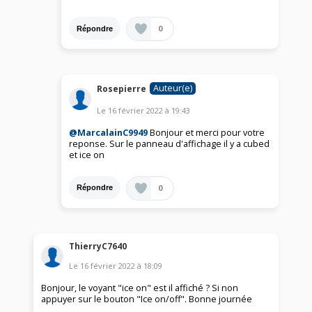
0
Répondre
Auteur(e)
Rosepierre
Le
16 février 2022
à
19:43
@MarcalainC9949
Bonjour et merci pour votre
reponse. Sur le panneau d'affichage il y a cubed
et ice on
0
Répondre
ThierryC7640
Le
16 février 2022
à
18:09
Bonjour, le voyant "ice on" est il affiché ? Si non
appuyer sur le bouton "Ice on/off". Bonne journée