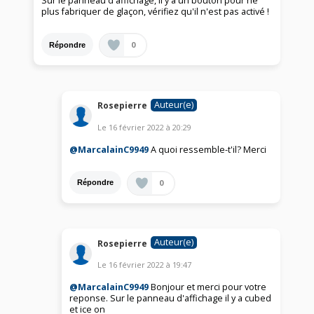
Sur le panneau d'affichage, il y a un bouton pour ne
plus fabriquer de glaçon, vérifiez qu'il n'est pas activé !
0
Répondre
Auteur(e)
Rosepierre
Le
16 février 2022
à
20:29
@MarcalainC9949
A quoi ressemble-t'il? Merci
0
Répondre
Auteur(e)
Rosepierre
Le
16 février 2022
à
19:47
@MarcalainC9949
Bonjour et merci pour votre
reponse. Sur le panneau d'affichage il y a cubed
et ice on