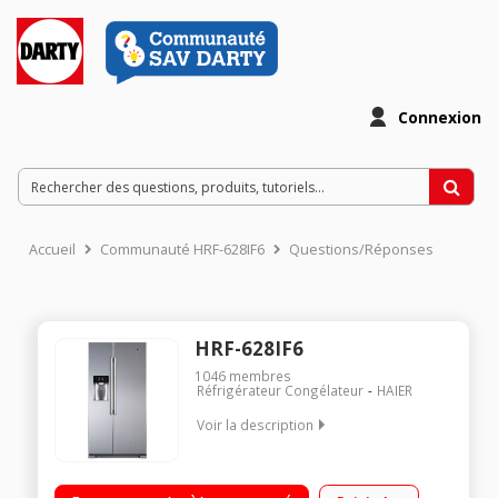
Connexion
Accueil
Communauté HRF-628IF6
Questions/Réponses
HRF-628IF6
1046
membres
Réfrigérateur Congélateur
HAIER
Voir la description
Volume 550 L - Dimensions HxLxP : 179x90,8x69 cm - A+
Réfrigérateur à froid ventilé 375 L Congélateur à froid ventilé