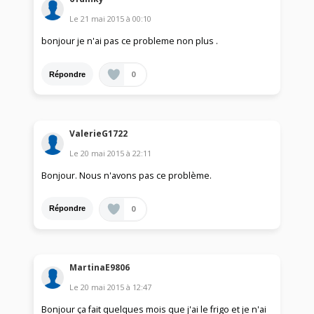
Le
21 mai 2015
à
00:10
bonjour je n'ai pas ce probleme non plus .
0
Répondre
ValerieG1722
Le
20 mai 2015
à
22:11
Bonjour. Nous n'avons pas ce problème.
0
Répondre
MartinaE9806
Le
20 mai 2015
à
12:47
Bonjour ça fait quelques mois que j'ai le frigo et je n'ai