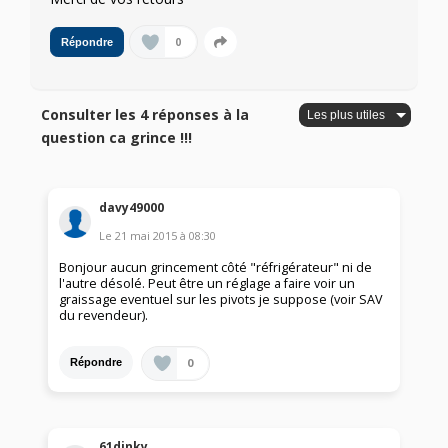
0
Répondre
Consulter les 4 réponses à la
question ca grince !!!
davy49000
Le
21 mai 2015
à
08:30
Bonjour aucun grincement côté "réfrigérateur" ni de
l'autre désolé. Peut être un réglage a faire voir un
graissage eventuel sur les pivots je suppose (voir SAV
du revendeur).
0
Répondre
61dinky