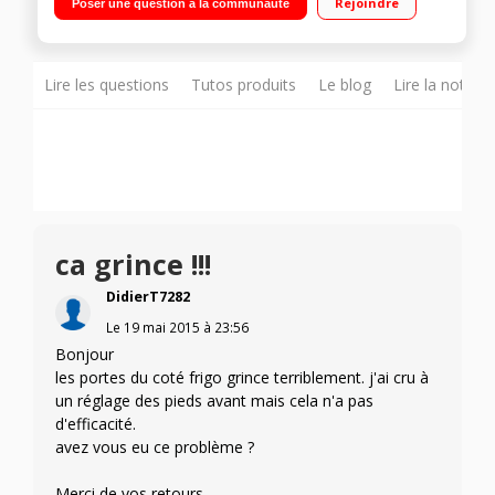
Rejoindre
Poser une question à la communauté
175 L Distributeur eau, glaçons et glace pilée
Lire les questions
Tutos produits
Le blog
Lire la notice
ca grince !!!
DidierT7282
Le
19 mai 2015
à
23:56
Bonjour
les portes du coté frigo grince terriblement. j'ai cru à
un réglage des pieds avant mais cela n'a pas
d'efficacité.
avez vous eu ce problème ?
Merci de vos retours