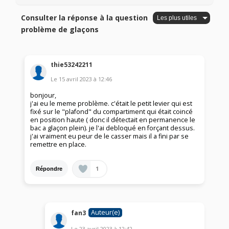
Consulter la réponse à la question
problème de glaçons
thie53242211
Le
15 avril 2023
à
12:46
bonjour,
j'ai eu le meme problème. c'était le petit levier qui est
fixé sur le "plafond" du compartiment qui était coincé
en position haute ( donc il détectait en permanence le
bac a glaçon plein). je l'ai debloqué en forçant dessus.
j'ai vraiment eu peur de le casser mais il a fini par se
remettre en place.
1
Répondre
Auteur(e)
fan3
Le
23 avril 2023
à
12:42