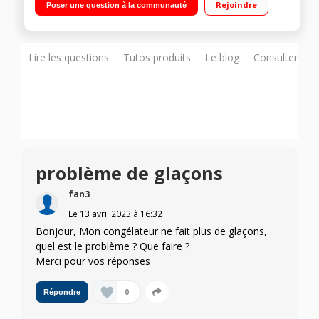
Rejoindre
Poser une question à la communauté
froid ventilé 185 L / Distributeur eau et glaçons - Eclairage
intérieur LED
Lire les questions
Tutos produits
Le blog
Consulter sur
problème de glaçons
fan3
Le
13 avril 2023
à
16:32
Bonjour, Mon congélateur ne fait plus de glaçons,
quel est le problème ? Que faire ?
Merci pour vos réponses
0
Répondre