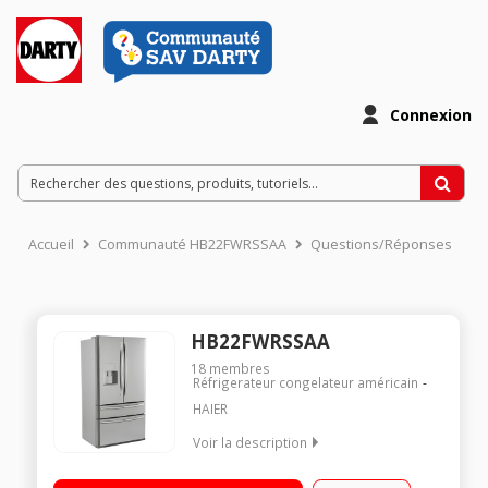
Connexion
Accueil
Communauté HB22FWRSSAA
Questions/Réponses
HB22FWRSSAA
18
membres
Réfrigerateur congelateur américain
HAIER
Voir la description
Volume 522 L - Dimensions HxLxP : 178x91x76 cm - A+ /
Réfrigérateur à froid ventilé 387 L / Congélateur double tiroir à