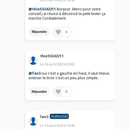
@thie53242211
Bonjour .Merci pour votre
conseil j ai réussi à décoincé le petit levier ça
marche Cordialement
0
Répondre
thie53242211
Le
16 avril 2023
à
23:03
@fan3
oui c'est a gauche en haut, il vaut mieux
enlever le tiroir c'est un peu plus simple.
0
Répondre
Auteur(e)
fan3
Le
15 avril 2023
à
13:28