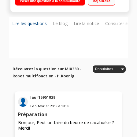
Rejoindre
Poser une question à la communauté
préprogrammées : pulse, mixage/hachage, pétrissage
Lire les questions
Le blog
Lire la notice
Consulter sur d
Découvrez la question sur MIX330 -
Robot multifonction - H.Koenig
laur15951929
Le
5 février 2019
à
18:08
Préparation
Bonjour, Peut-on faire du beurre de cacahuète ?
Merci!