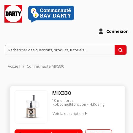
Connexion
Accueil
Communauté MIX330
MIX330
10
membres
Robot multifonction
H.Koenig
Voir la description
Capacité 1.2 litres - Puissance 1000 Watts Variateur de
puissance + pulse 4 disques en acier inoxydable 3 fonctions