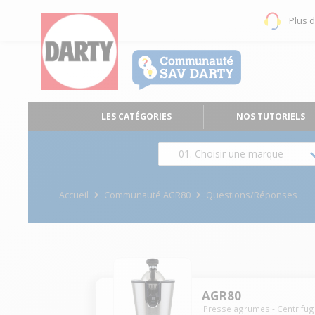
Plus 
LES CATÉGORIES
NOS TUTORIELS
01. Choisir une marque
Accueil
Communauté AGR80
Questions/Réponses
AGR80
Presse agrumes - Centrifu