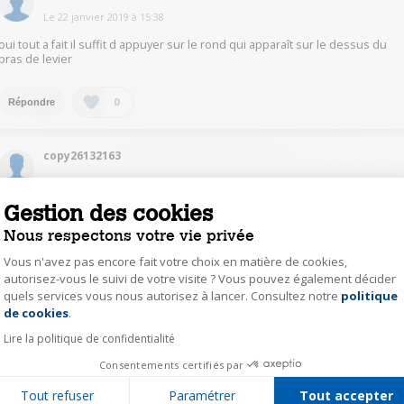
Le
22 janvier 2019
à
15:38
oui tout a fait il suffit d appuyer sur le rond qui apparaît sur le dessus du
bras de levier
0
Répondre
copy26132163
Le
22 janvier 2019
à
15:09
Gestion des cookies
oui il est juste clipsé
Nous respectons votre vie privée
0
Répondre
Vous n'avez pas encore fait votre choix en matière de cookies,
autorisez-vous le suivi de votre visite ? Vous pouvez également décider
quels services vous nous autorisez à lancer. Consultez notre
politique
Axeptio consent
will64216111
de cookies
.
Le
22 janvier 2019
à
14:59
Lire la politique de confidentialité
Se démonte par simple pression sur le dessus
Consentements certifiés par
Tout refuser
Paramétrer
Tout accepter
0
Répondre