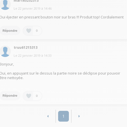
mart65252313
Le
22 janvier 2019
à
14:46
Oui éjecter en pressant bouton noir sur bras !!! Produit top! Cordialement
0
Répondre
truu61215313
Le
22 janvier 2019
à
14:33
Bonjour,
Oui, en appuyant sur le dessus la partie noire se déclipse pour pouvoir
être nettoyée.
0
Répondre
1