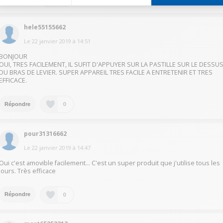
hele55155662
Le
22 janvier 2019
à
14:51
BONJOUR
OUI, TRES FACILEMENT, IL SUFIT D'APPUYER SUR LA PASTILLE SUR LE DESSU
DU BRAS DE LEVIER. SUPER APPAREIL TRES FACILE A ENTRETENIR ET TRES
EFFICACE.
0
Répondre
pour31316662
Le
22 janvier 2019
à
14:47
Oui c'est amovible facilement... C'est un super produit que j'utilise tous les
jours. Très efficace
0
Répondre