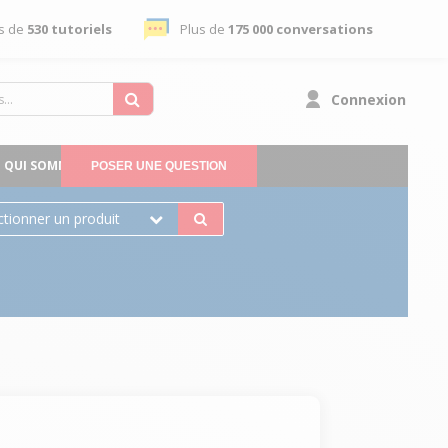
s de
530 tutoriels
Plus de
175 000 conversations
Connexion
QUI SOMMES-NOUS
POSER UNE QUESTION
ctionner un produit