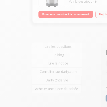
Voir la description
Bras articulé puissant Système anti-gouttes - Serv
Rejoi
Poser une question à la communauté
Lire les questions
Le blog
Lire la notice
Consulter sur darty.com
Darty 2nde Vie
Acheter une pièce détachée