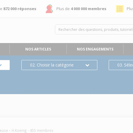
de
872 000 réponses
Plus de
4 000 000 membres
Plu
NOS ARTICLES
NOS ENGAGEMENTS
02. Choisir la catégorie
03. Séle
geuse
H.Koenig
-
455
membres