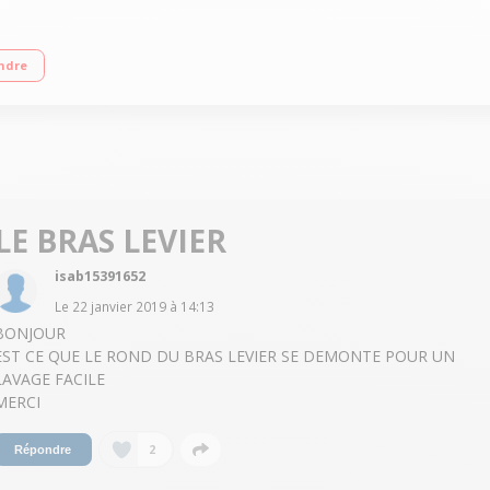
ice direct au verre Puissance 160 Watts - Silencieux Garanti sans BPA
ndre
LE BRAS LEVIER
isab15391652
Le
22 janvier 2019
à
14:13
BONJOUR
EST CE QUE LE ROND DU BRAS LEVIER SE DEMONTE POUR UN
LAVAGE FACILE
MERCI
2
Répondre