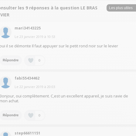
nsulter les 9 réponses à la question LE BRAS
EVIER
mari34143225
Le
23 janvier 2019
à
10:53
oui il se démonte Il faut appuyer sur le petit rond noir sur le levier
0
Répondre
fabi55434462
Le
22 janvier 2019
à
20:03
Bonjour, oui complètement. C,est un excellent appareil, je suis ravie de
mon achat.
0
Répondre
step66611151