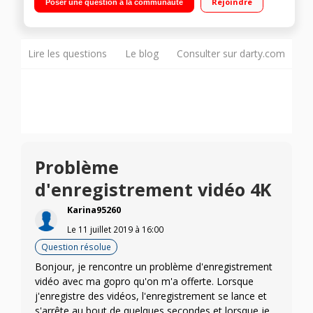
Rejoindre
Poser une question à la communauté
optimisé - Géolocalisation - Wifi / Bluetooth Fonctionnalité
QuickStories - Étanche jusqu'à 10m sans boîtier
Lire les questions
Le blog
Consulter sur darty.com
Problème
d'enregistrement vidéo 4K
Karina95260
Le
11 juillet 2019
à
16:00
Question résolue
Bonjour, je rencontre un problème d'enregistrement
vidéo avec ma gopro qu'on m'a offerte. Lorsque
j'enregistre des vidéos, l'enregistrement se lance et
s'arrête au bout de quelques secondes et lorsque je