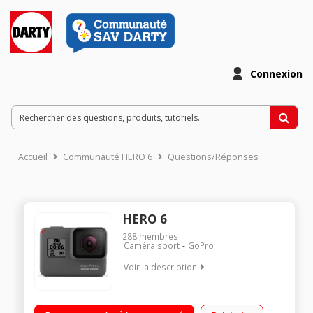
Connexion
Accueil
Communauté HERO 6
Questions/Réponses
HERO 6
288
membres
Caméra sport
GoPro
Voir la description
Capteur 12 Mégapixels - Rafale 30 i/sec Vidéo 4K60 et Full HD
1080p240 - Stabilisation vidéo améliorée Processeur GP1