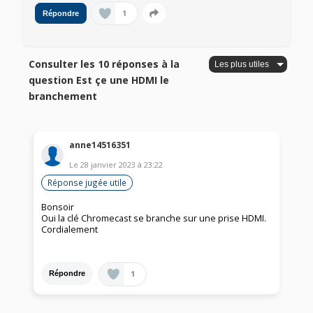
1
Répondre
Consulter les 10 réponses à la
question Est çe une HDMI le
branchement
anne14516351
Le
28 janvier 2023
à
23:22
Réponse jugée utile
Bonsoir
Oui la clé Chromecast se branche sur une prise HDMI.
Cordialement
1
Répondre