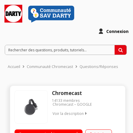
Connexion
Accueil
Communauté Chromecast
Questions/Réponses
Chromecast
14133
membres
Chromecast
GOOGLE
Voir la description
Clé Wifi pour TV Diffuse vos photos, vidéos et musique sur
votre TV Pour PC, Mac, iPhone, smartphone, tablette et iPad