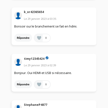
k_or42365654
Le
29 janvier 2023
à
03:35
Bonsoir oui le branchement se fait en hdmi.
0
Répondre
timy12345424
Le
29 janvier 2023
à
02:39
Bonjour. Oui HDMI et USB si nécessaire.
0
Répondre
StephaneP4877