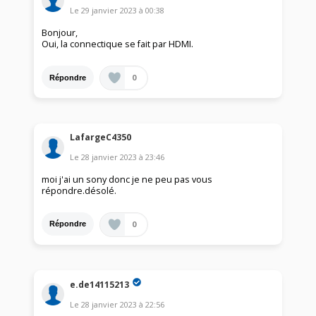
Le
29 janvier 2023
à
00:38
Bonjour,
Oui, la connectique se fait par HDMI.
0
Répondre
LafargeC4350
Le
28 janvier 2023
à
23:46
moi j'ai un sony donc je ne peu pas vous
répondre.désolé.
0
Répondre
e.de14115213
Le
28 janvier 2023
à
22:56