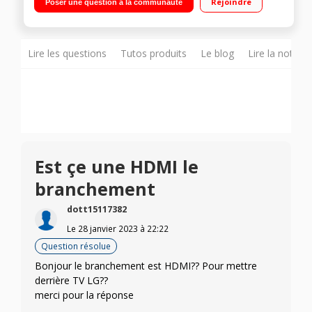
Rejoindre
Poser une question à la communauté
Pilotable avec Google Home
Lire les questions
Tutos produits
Le blog
Lire la notice
Est çe une HDMI le
branchement
dott15117382
Le
28 janvier 2023
à
22:22
Question résolue
Bonjour le branchement est HDMI?? Pour mettre
derrière TV LG??
merci pour la réponse