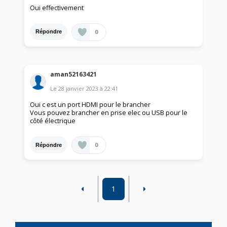
Oui effectivement
0
Répondre
aman52163421
Le
28 janvier 2023
à
22:41
Oui c est un port HDMI pour le brancher
Vous pouvez brancher en prise elec ou USB pour le
côté électrique
0
Répondre
1