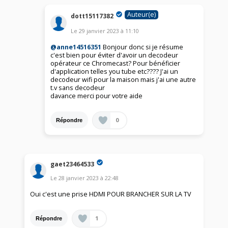
Auteur(e)
dott15117382
Le
29 janvier 2023
à
11:10
@anne14516351
Bonjour donc si je résume
c'est bien pour éviter d'avoir un decodeur
opérateur ce Chromecast? Pour bénéficier
d'application telles you tube etc???? J'ai un
decodeur wifi pour la maison mais j'ai une autre
t.v sans decodeur
davance merci pour votre aide
0
Répondre
gaet23464533
Le
28 janvier 2023
à
22:48
Oui c'est une prise HDMI POUR BRANCHER SUR LA TV
1
Répondre