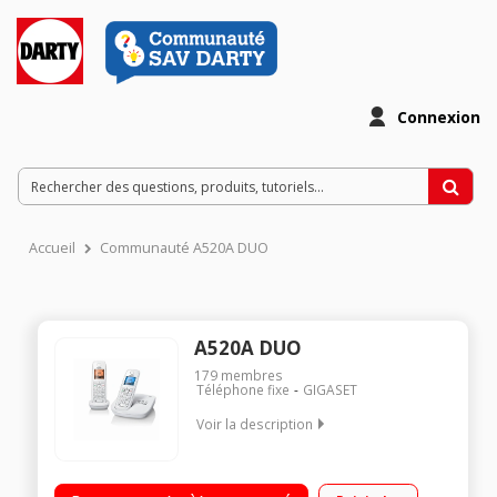
Connexion
Accueil
Communauté A520A DUO
A520A DUO
179
membres
Téléphone fixe
GIGASET
Voir la description
Duo Avec répondeur Avec mains libres Bilan carbone faible /
Mode ECO