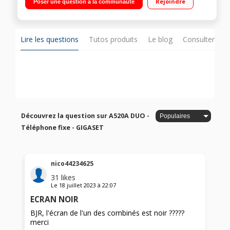
Rejoindre
Poser une question à la communauté
Lire les questions
Tutos produits
Le blog
Consulter sur
Découvrez la question sur A520A DUO -
Téléphone fixe - GIGASET
nico44234625
31
likes
Le
18 juillet 2023
à
22:07
ECRAN NOIR
BJR, l'écran de l'un des combinés est noir ?????
merci