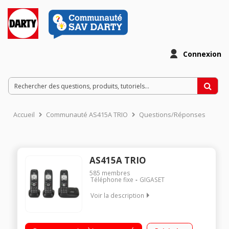
Connexion
Accueil
Communauté AS415A TRIO
Questions/Réponses
AS415A TRIO
585
membres
Téléphone fixe
GIGASET
Voir la description
Trio Avec répondeur Avec mains libres Ecran rétro-éclairé
blanc 4 lignes