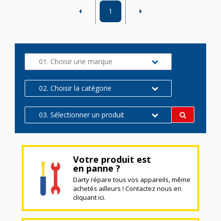
1
01. Choisir une marque
02. Choisir la catégorie
03. Sélectionner un produit
Votre produit est
en panne ?
Darty répare tous vos appareils, même
achetés ailleurs ! Contactez nous en
cliquant ici.