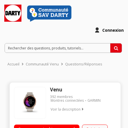
Connexion
Accueil
Communauté Venu
Questions/Réponses
Venu
392
membres
Montres connectées
GARMIN
Voir la description
Écran AMOLED Verre Corning® Gorilla® 390 × 390 pixels
Cardiofréquencemètre – Oxymètre de pouls - GPS – Gestion