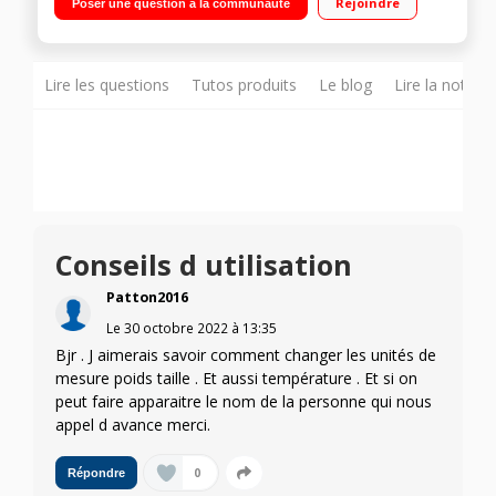
Rejoindre
Poser une question à la communauté
de la musique Fonctionne avec Android et iOS - Étanche
jusqu'à 50 mètres - 20 sports intégrés Autonomie de 5 jours
(6h en mode GPS + musique) Connectivité Bluetooth® et
ANT+®
Lire les questions
Tutos produits
Le blog
Lire la notice
Conseils d utilisation
Patton2016
Le
30 octobre 2022
à
13:35
Bjr . J aimerais savoir comment changer les unités de
mesure poids taille . Et aussi température . Et si on
peut faire apparaitre le nom de la personne qui nous
appel d avance merci.
0
Répondre