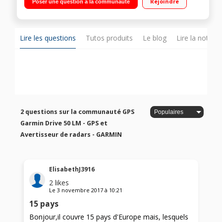
Rejoindre
Poser une question à la communauté
vie Assistant de voie de circulation - Alertes zones de danger
Lire les questions
Tutos produits
Le blog
Lire la notice
2 questions sur la communauté GPS
Garmin Drive 50 LM - GPS et
Avertisseur de radars - GARMIN
ElisabethJ3916
2
likes
Le
3 novembre 2017
à
10:21
15 pays
Bonjour,il couvre 15 pays d'Europe mais, lesquels