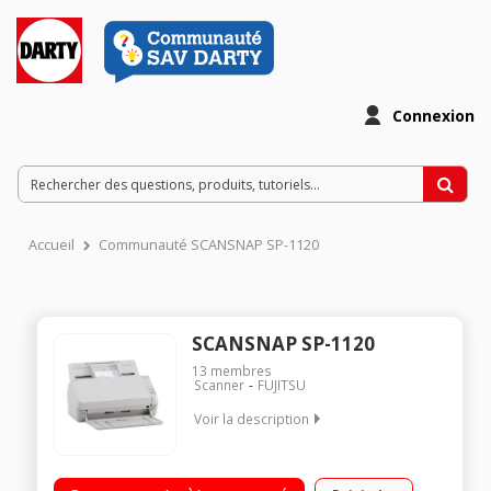
Connexion
Accueil
Communauté SCANSNAP SP-1120
SCANSNAP SP-1120
13
membres
Scanner
FUJITSU
Voir la description
Automatisation des captures, intégration dans les workflows
Simplicité : Fonctionnement intuitif basé sur l’utilisation des