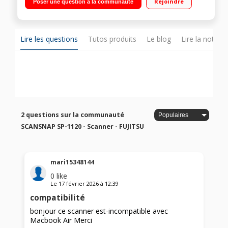
Rejoindre
Poser une question à la communauté
profils Fiabilité : Logiciel de traitement d’image leader sur le
marché Un simple bouton pour numériser, extraire et
distribuer
Lire les questions
Tutos produits
Le blog
Lire la notice
2 questions sur la communauté
SCANSNAP SP-1120 - Scanner - FUJITSU
mari15348144
0
like
Le
17 février 2026
à
12:39
compatibilité
bonjour ce scanner est-incompatible avec
Macbook Air Merci