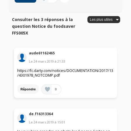
Consulter les 3 réponses à la
question Notice du foodsaver
FFS005X
aude61162465
Le
24 mars 2019
à
21:33
https://fc.darty.com/notices/DOCUMENTATION/2017/13
/4301978_NOTCOMP.pdf
0
Répondre
de.f16313364
Le
24 mars 2019
à
15:01