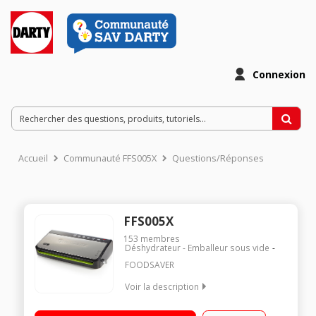
Connexion
Accueil
Communauté FFS005X
Questions/Réponses
FFS005X
153
membres
Déshydrateur - Emballeur sous vide
FOODSAVER
Voir la description
2 fonctions de soudure : aliments secs ou humides 4 vitesses
d'aspiration dont une manuelle Compartiment de rangement