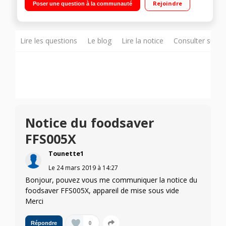
Rejoindre
Poser une question à la communauté
pour rouleau avec cutter int?gr? Mode scellage ind?pendant,
modes bo?tes et bocaux
Lire les questions
Le blog
Lire la notice
Consulter sur d
Notice du foodsaver
FFS005X
Tounette1
Le
24 mars 2019
à
14:27
Bonjour, pouvez vous me communiquer la notice du
foodsaver FFS005X, appareil de mise sous vide
Merci
0
Répondre