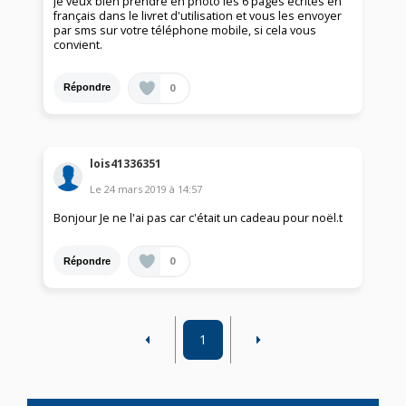
Je veux bien prendre en photo les 6 pages écrites en
français dans le livret d'utilisation et vous les envoyer
par sms sur votre téléphone mobile, si cela vous
convient.
0
Répondre
lois41336351
Le
24 mars 2019
à
14:57
Bonjour Je ne l'ai pas car c'était un cadeau pour noël.t
0
Répondre
1