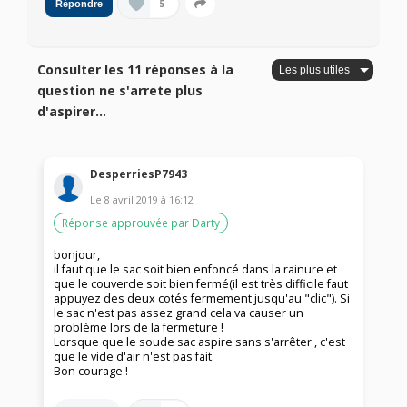
5
Répondre
Consulter les 11 réponses à la
question ne s'arrete plus
d'aspirer...
DesperriesP7943
Le
8 avril 2019
à
16:12
Réponse approuvée par Darty
bonjour,
il faut que le sac soit bien enfoncé dans la rainure et
que le couvercle soit bien fermé(il est très difficile faut
appuyez des deux cotés fermement jusqu'au "clic"). Si
le sac n'est pas assez grand cela va causer un
problème lors de la fermeture !
Lorsque que le soude sac aspire sans s'arrêter , c'est
que le vide d'air n'est pas fait.
Bon courage !