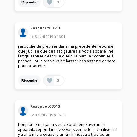
3
Répondre
RosquoetC3513
Le
8 avril 2019
à
16:01
j ai oublié de préciser dans ma précédente réponse
que j utilisé que des sac gaufrés si votre appareil ne
fait qu aspirer c est que quelque part l air continue à
passer ...ou alors vous ne laisser pas assez d espace
pour la soudure
3
Répondre
RosquoetC3513
Le
8 avril 2019
à
15:55
bonjour je n ai jamais eu ce problème avec mon
appareil...cependant avez vous vérifie le sac utilisé si il
y a une micro coupure un un minuscule trou ou un