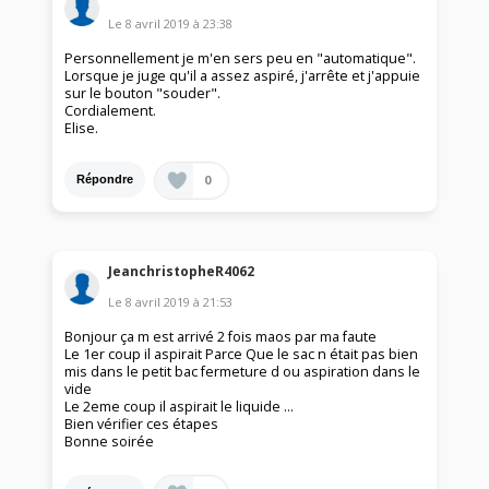
Le
8 avril 2019
à
23:38
Personnellement je m'en sers peu en "automatique".
Lorsque je juge qu'il a assez aspiré, j'arrête et j'appuie
sur le bouton "souder".
Cordialement.
Elise.
0
Répondre
JeanchristopheR4062
Le
8 avril 2019
à
21:53
Bonjour ça m est arrivé 2 fois maos par ma faute
Le 1er coup il aspirait Parce Que le sac n était pas bien
mis dans le petit bac fermeture d ou aspiration dans le
vide
Le 2eme coup il aspirait le liquide ...
Bien vérifier ces étapes
Bonne soirée