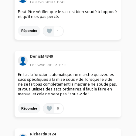
Le
8 avril 2019
à
15:40
Peut-être vérifier que le sac est bien soudé à l'opposé
et qu'il n'es pas percé.
1
Répondre
DenisM4340
Le
15 avril 2019
à
11:38
En fait la fonction automatique ne marche qu'avec les
sacs spécifiques à la mise sous vide. lorsque le vide
ne se fait pas complètement la machine ne soude pas.
si vous utilisez des sacs ordinaires, il faut le faire en
manuel et cela ne sera pas "sous-vide".
0
Répondre
RichardK3124