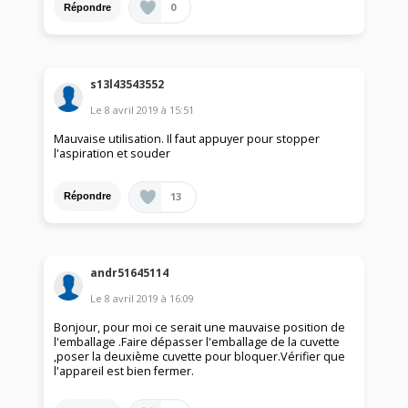
0
Répondre
s13l43543552
Le
8 avril 2019
à
15:51
Mauvaise utilisation. Il faut appuyer pour stopper
l'aspiration et souder
13
Répondre
andr51645114
Le
8 avril 2019
à
16:09
Bonjour, pour moi ce serait une mauvaise position de
l'emballage .Faire dépasser l'emballage de la cuvette
,poser la deuxième cuvette pour bloquer.Vérifier que
l'appareil est bien fermer.