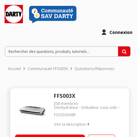
Connexion
Accueil
Communauté FFS003X
Questions/Réponses
FFS003X
258
membres
Déshydrateur - Emballeur sous vide
FOODSAVER
Voir la description
Soude-sac 2 niveaux de soudure : aliments secs ou humides
Panneau de commande digital Large bande de soudure de 28