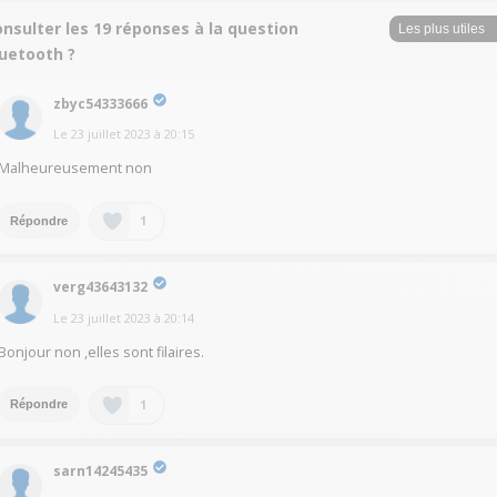
nsulter les 19 réponses à la question
luetooth ?
zbyc54333666
Le
23 juillet 2023
à
20:15
Malheureusement non
1
Répondre
verg43643132
Le
23 juillet 2023
à
20:14
Bonjour non ,elles sont filaires.
1
Répondre
sarn14245435