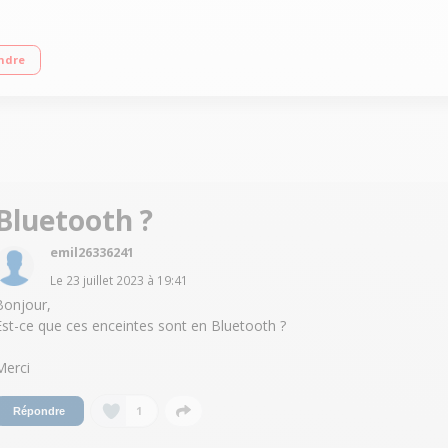
ition effet cuir sur la face avant et laquée sur les joues Une qualité de peint
ndre
Bluetooth ?
emil26336241
Le
23 juillet 2023
à
19:41
Bonjour,
Est-ce que ces enceintes sont en Bluetooth ?
Merci
1
Répondre