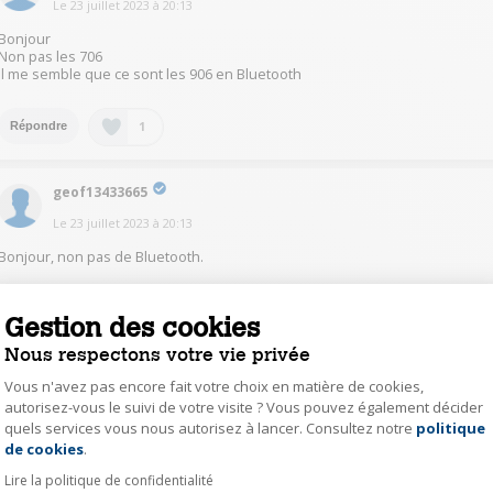
Le
23 juillet 2023
à
20:13
Bonjour
Non pas les 706
Il me semble que ce sont les 906 en Bluetooth
1
Répondre
geof13433665
Le
23 juillet 2023
à
20:13
Bonjour, non pas de Bluetooth.
1
Répondre
Gestion des cookies
Nous respectons votre vie privée
yoga25625132
Vous n'avez pas encore fait votre choix en matière de cookies,
Le
23 juillet 2023
à
20:13
autorisez-vous le suivi de votre visite ? Vous pouvez également décider
quels services vous nous autorisez à lancer. Consultez notre
politique
Axeptio consent
bonjour ,
de cookies
.
les enceintes seul non . mais elle se branche sur un ampli qui lui peut être
Lire la politique de confidentialité
bleu tooth . ce sont des enceintes à brancher sur un ampli ne fonctionne