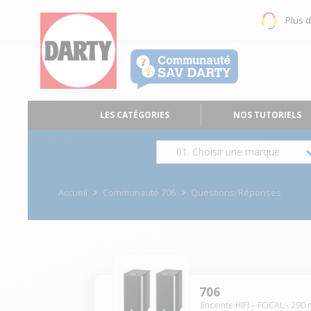
Plus 
LES CATÉGORIES
NOS TUTORIELS
01. Choisir une marque
Accueil
Communauté 706
Questions/Réponses
706
Enceinte HIFI
FOCAL
-
290