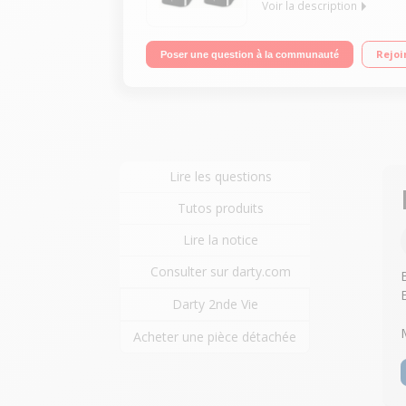
Voir la description
Puissance 100 Watts RMS - 2 voies - Bass Reflex Fin
Rejoi
Poser une question à la communauté
Impédance 8 ohms - Sensibilité 90 dB
Lire les questions
Tutos produits
Lire la notice
Consulter sur darty.com
Darty 2nde Vie
Acheter une pièce détachée