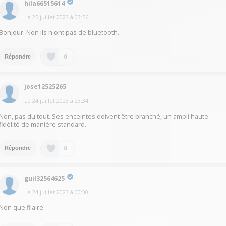
hila66515614
Le
25 juillet 2023
à
03:56
Bonjour. Non ils n'ont pas de bluetooth.
0
Répondre
jose12525265
Le
24 juillet 2023
à
23:34
Non, pas du tout. Ses enceintes doivent être branché, un ampli haute
fidélité de manière standard.
0
Répondre
guil32564625
Le
24 juillet 2023
à
00:30
Non que filaire