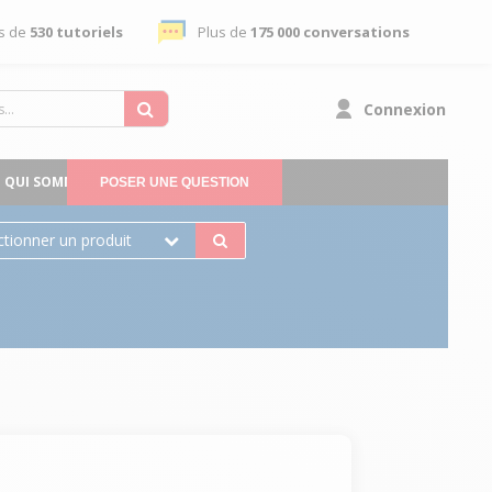
s de
530 tutoriels
Plus de
175 000 conversations
Connexion
QUI SOMMES-NOUS
POSER UNE QUESTION
ctionner un produit