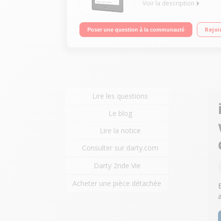
Voir la description
"Ecran tactile 6"" ultra haute résolution, 1448 x 
Rejoi
Poser une question à la communauté
jour) Appelez et profitez de conseils personnalis
Lire les questions
Le blog
Lire la notice
Consulter sur darty.com
Darty 2nde Vie
Acheter une pièce détachée