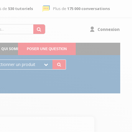
s de
530 tutoriels
Plus de
175 000 conversations
Connexion
QUI SOMMES-NOUS
POSER UNE QUESTION
ctionner un produit