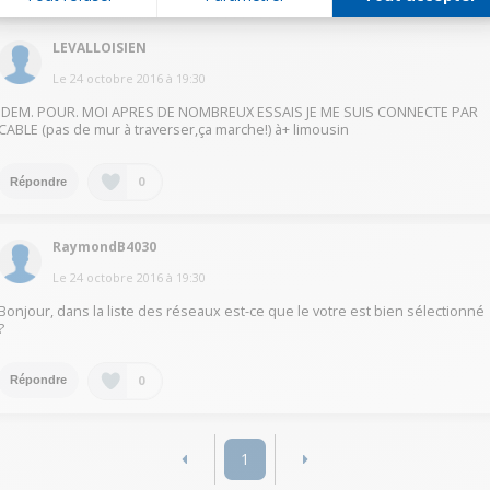
LEVALLOISIEN
Le
24 octobre 2016
à
19:30
IDEM. POUR. MOI APRES DE NOMBREUX ESSAIS JE ME SUIS CONNECTE PAR
CABLE (pas de mur à traverser,ça marche!) à+ limousin
0
Répondre
RaymondB4030
Le
24 octobre 2016
à
19:30
Bonjour, dans la liste des réseaux est-ce que le votre est bien sélectionné
?
0
Répondre
1