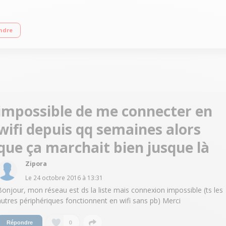
1072 pixels Eclairage ComfortLight intégré Mémoire interne 4 Go - Autonomie de 
ndre
és sur la meilleure manière de vous lancer, de recommandations d'eBooks, d'of
impossible de me connecter en
wifi depuis qq semaines alors
que ça marchait bien jusque là
Zipora
Le
24 octobre 2016
à
13:31
Bonjour, mon réseau est ds la liste mais connexion impossible (ts les
autres périphériques fonctionnent en wifi sans pb) Merci
0
Répondre