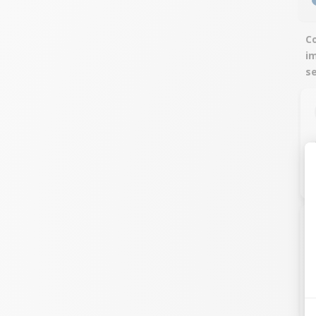
Co
i
s