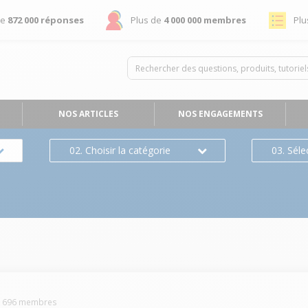
de
872 000 réponses
Plus de
4 000 000 membres
Plu
NOS ARTICLES
NOS ENGAGEMENTS
02. Choisir la catégorie
03. Séle
-
696
membres