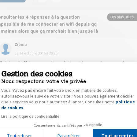
nsulter les 4 réponses à la question
mpossible de me connecter en wifi depuis qq
emaines alors que ça marchait bien jusque là
Zipora
Le
24 octobre 2016
à
20:25
Oui bien sûr. Mais on me redemande le mot de passe et ça ne marche pas
Gestion des cookies
1
Répondre
Nous respectons votre vie privée
Vous n'avez pas encore fait votre choix en matière de cookies,
RaymondB4030
autorisez-vous le suivi de votre visite ? Vous pouvez également décider
quels services vous nous autorisez à lancer. Consultez notre
politique
Axeptio consent
Le
25 octobre 2016
à
01:29
de cookies
.
Si le signal est suffisant et si la clé du réseau WIFI est correcte je ne vois
Lire la politique de confidentialité
pas d'où vient le problème, désolé.
Consentements certifiés par
0
Répondre
Tout refuser
Paramétrer
Tout accepter