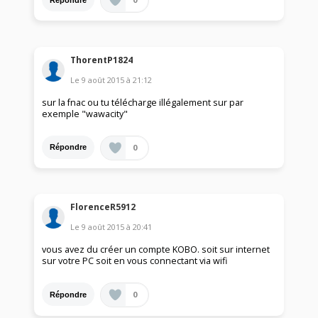
ThorentP1824
Le
9 août 2015
à
21:12
sur la fnac ou tu télécharge illégalement sur par
exemple "wawacity"
0
Répondre
FlorenceR5912
Le
9 août 2015
à
20:41
vous avez du créer un compte KOBO. soit sur internet
sur votre PC soit en vous connectant via wifi
0
Répondre