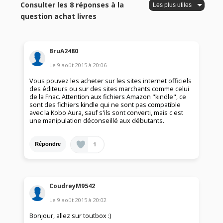
Consulter les 8 réponses à la
question achat livres
BruA2480
Le
9 août 2015
à
20:06
Vous pouvez les acheter sur les sites internet officiels
des éditeurs ou sur des sites marchants comme celui
de la Fnac. Attention aux fichiers Amazon "kindle", ce
sont des fichiers kindle qui ne sont pas compatible
avec la Kobo Aura, sauf s'ils sont converti, mais c'est
une manipulation déconseillé aux débutants.
1
Répondre
CoudreyM9542
Le
9 août 2015
à
20:02
Bonjour, allez sur toutbox :)