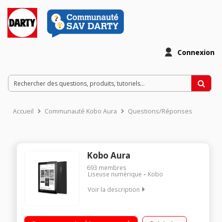
Connexion
Accueil
Communauté Kobo Aura
Questions/Réponses
Kobo Aura
693
membres
Liseuse numérique
Kobo
Voir la description
Ecran 6" tactile à reflets réduits/Eclairage ComfortLight
intégré/Mémoire interne 4 Go/Autonomie de plus de 2 mois (à