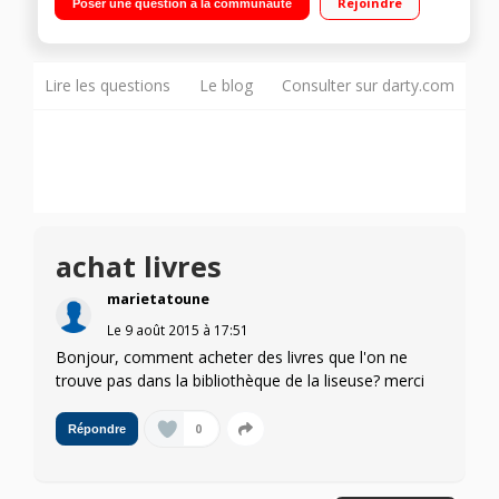
Rejoindre
Poser une question à la communauté
raison de 30 minutes de lecture / jour)
Lire les questions
Le blog
Consulter sur darty.com
achat livres
marietatoune
Le
9 août 2015
à
17:51
Bonjour, comment acheter des livres que l'on ne
trouve pas dans la bibliothèque de la liseuse? merci
0
Répondre