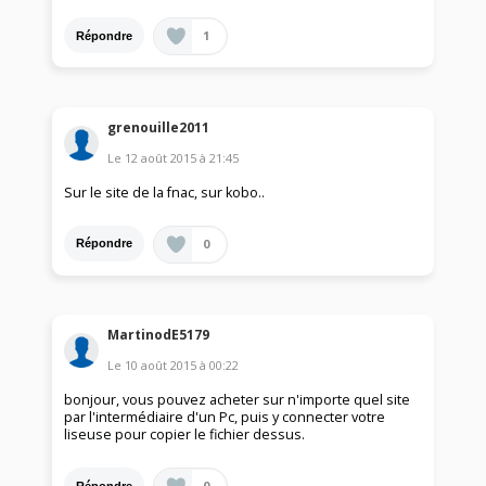
1
Répondre
grenouille2011
Le
12 août 2015
à
21:45
Sur le site de la fnac, sur kobo..
0
Répondre
MartinodE5179
Le
10 août 2015
à
00:22
bonjour, vous pouvez acheter sur n'importe quel site
par l'intermédiaire d'un Pc, puis y connecter votre
liseuse pour copier le fichier dessus.
0
Répondre