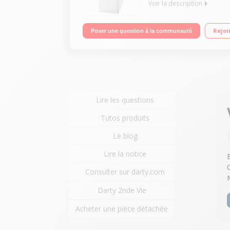
Voir la description
Capacité 6kg (tambour 42 L) - Classe énergétique
Rejoi
Poser une question à la communauté
30'@30°C
Lire les questions
Tutos produits
Le blog
Lire la notice
Consulter sur darty.com
Darty 2nde Vie
Acheter une pièce détachée