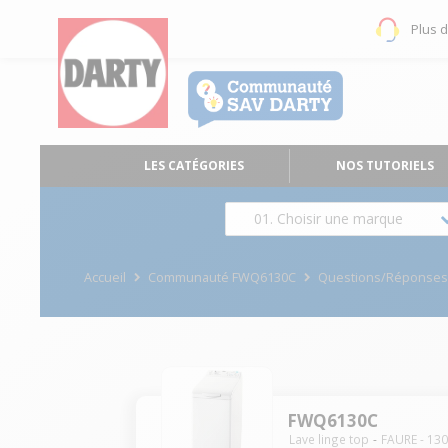
Plus 
LES CATÉGORIES
NOS TUTORIELS
01. Choisir une marque
Accueil
Communauté FWQ6130C
Questions/Réponse
FWQ6130C
Lave linge top
FAURE
-
13