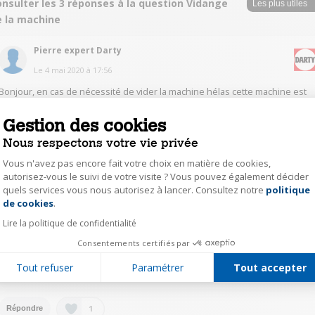
nsulter les 3 réponses à la question Vidange
e la machine
Pierre expert Darty
Le
4 mai 2020
à
17:56
Bonjour, en cas de nécessité de vider la machine hélas cette machine est
dépourvue de filtre de vidange mais vous pouvez faire vidanger
manuellement en prenant le tuyau de vidange et une bassine vous mettez
Gestion des cookies
le bout du tuyau dans la bassine et par gravité l'eau va se vider.
Cordialement
Nous respectons votre vie privée
Vous n'avez pas encore fait votre choix en matière de cookies,
1
Répondre
autorisez-vous le suivi de votre visite ? Vous pouvez également décider
quels services vous nous autorisez à lancer. Consultez notre
politique
Axeptio consent
de cookies
.
marg55652416
Lire la politique de confidentialité
Le
11 avril 2020
à
14:45
Consentements certifiés par
Bonjour je ne sais pas moi quand je vidange la machine je met le bouton
sur vidange voilà sinon je ne sais pas où est la trappe de vidange voilà
Tout refuser
Paramétrer
Tout accepter
désolé de ne pas pouvoir vous répondre plus précisément bonne journée
1
Répondre