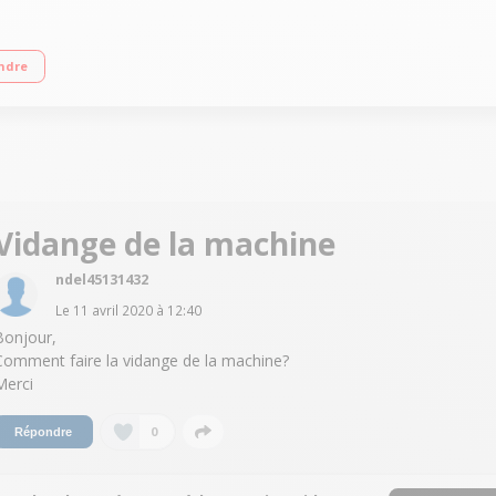
 F Essorage variable jusqu'à 1200 tours/min - 78dB Départ différé : 3/6/9 heu
ndre
Vidange de la machine
ndel45131432
Le
11 avril 2020
à
12:40
Bonjour,
Comment faire la vidange de la machine?
Merci
0
Répondre