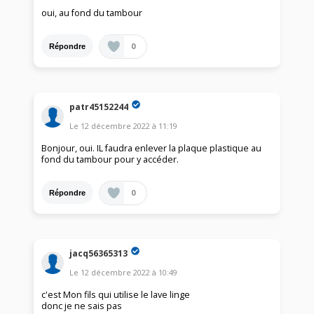
oui, au fond du tambour
0
Répondre
patr45152244
Le
12 décembre 2022
à
11:19
Bonjour, oui. IL faudra enlever la plaque plastique au
fond du tambour pour y accéder.
0
Répondre
jacq56365313
Le
12 décembre 2022
à
10:49
c'est Mon fils qui utilise le lave linge
donc je ne sais pas