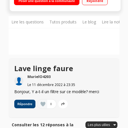
Rejoindre
Poser une question à la communauté
heures Programme rapide 30°@30'
Lire les questions
Tutos produits
Le blog
Lire la notice
Lave linge faure
MurielO4203
Le
11 décembre 2022
à
23:35
Bonjour, Y a-t-il un filtre sur ce modèle? merci
0
Répondre
Consulter les 12 réponses à la