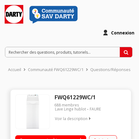
Connexion
Accueil
Communauté FWQ61229WC/1
Questions/Réponses
FWQ61229WC/1
688
membres
Lave Linge hublot
FAURE
Voir la description
Capacité 6 kg (tambour 42 L) - Classe énergétique D Essorage
variable jusqu'à 1200 tours/min - 78 dB Fin différée jusqu'à 20