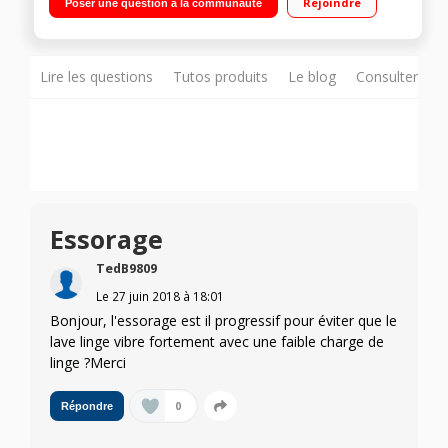
Rejoindre
Poser une question à la communauté
- Moteur Inverter
Lire les questions
Tutos produits
Le blog
Consulter sur
Essorage
TedB9809
Le
27 juin 2018
à
18:01
Bonjour, l'essorage est il progressif pour éviter que le
lave linge vibre fortement avec une faible charge de
linge ?Merci
0
Répondre