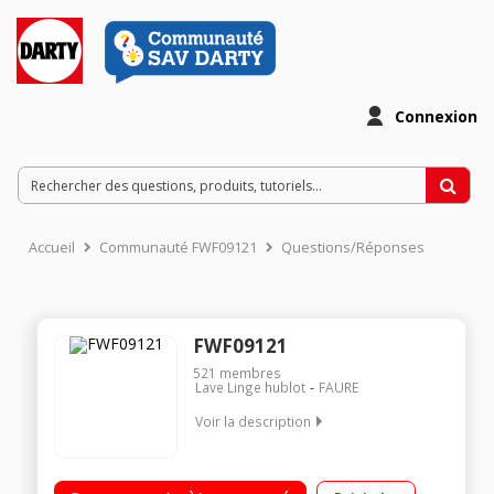
Connexion
Accueil
Communauté FWF09121
Questions/Réponses
FWF09121
521
membres
Lave Linge hublot
FAURE
Voir la description
Capacité 9 kg (tambour 68 L) - Classe A+++ Essorage variable
jusqu'à 1200 tours/min Départ différé 3/6/9 heures AutoSense