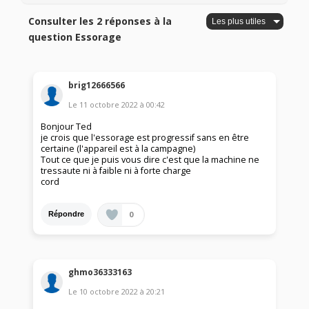
Consulter les 2 réponses à la
question Essorage
brig12666566
Le
11 octobre 2022
à
00:42
Bonjour Ted
je crois que l'essorage est progressif sans en être
certaine (l'appareil est à la campagne)
Tout ce que je puis vous dire c'est que la machine ne
tressaute ni à faible ni à forte charge
cord
0
Répondre
ghmo36333163
Le
10 octobre 2022
à
20:21