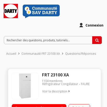
Connexion
Accueil
Communauté FRT 23100 XA
Questions/Réponses
FRT 23100 XA
1104
membres
Réfrigérateur Congélateur
FAURE
Voir la description
Volume 228 L - Dimensions HxLxP : 141,5x55x60,4 cm - A+
Réfrigérateur à froid statique 184 L Congélateur à froid