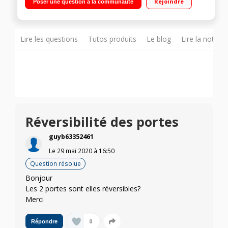
Rejoindre
Poser une question à la communauté
statique 44 L Faible encombrement
Lire les questions
Tutos produits
Le blog
Lire la notice
Réversibilité des portes
guyb63352461
Le
29 mai 2020
à
16:50
Question résolue
Bonjour
Les 2 portes sont elles réversibles?
Merci
0
Répondre