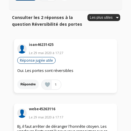
Consulter les 2 réponses à la
question Réversibilité des portes
ioan46231425
Le
29 mai 2020
à
17:27
Réponse jugée utile
Oui. Les portes sont réversibles
1
Répondre
webe45263116
Le
29 mai 2020
à
17:17
Bj, il faut arrêter de déranger l'honnête citoyen. Les