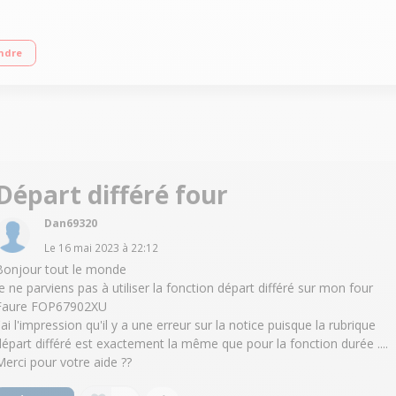
e pulsée Nettoyage pyrolyse - Porte froide Programme électronique - Fonction s
ndre
Départ différé four
Dan69320
Le
16 mai 2023
à
22:12
Bonjour tout le monde
Je ne parviens pas à utiliser la fonction départ différé sur mon four
Faure FOP67902XU
'ai l'impression qu'il y a une erreur sur la notice puisque la rubrique
départ différé est exactement la même que pour la fonction durée ....
Merci pour votre aide ??