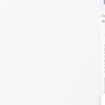
Co
di