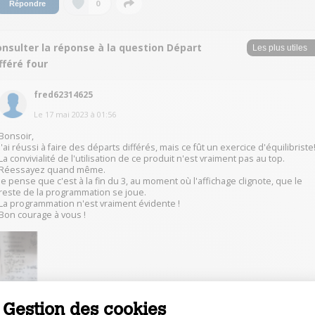
0
Répondre
nsulter la réponse à la question Départ
fféré four
fred62314625
Le
17 mai 2023
à
01:56
Bonsoir,
J'ai réussi à faire des départs différés, mais ce fût un exercice d'équilibriste
La convivialité de l'utilisation de ce produit n'est vraiment pas au top.
Réessayez quand même.
Je pense que c'est à la fin du 3, au moment où l'affichage clignote, que le
reste de la programmation se joue.
La programmation n'est vraiment évidente !
Bon courage à vous !
Gestion des cookies