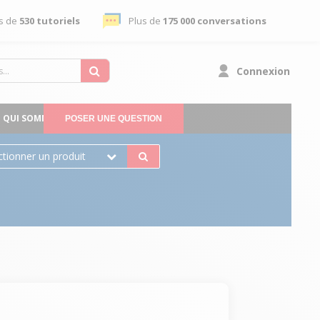
s de
530 tutoriels
Plus de
175 000 conversations
Connexion
QUI SOMMES-NOUS
POSER UNE QUESTION
ctionner un produit