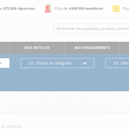
de
872 000 réponses
Plus de
4 000 000 membres
Plu
NOS ARTICLES
NOS ENGAGEMENTS
02. Choisir la catégorie
03. Séle
es
143
membres