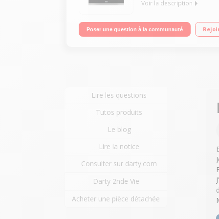
Voir la description
Encastrable - Four multifonction chaleur tournant
Rejoi
Poser une question à la communauté
- Revêtement anti-trace
Lire les questions
Tutos produits
Le blog
Lire la notice
Consulter sur darty.com
J
Darty 2nde Vie
Acheter une pièce détachée