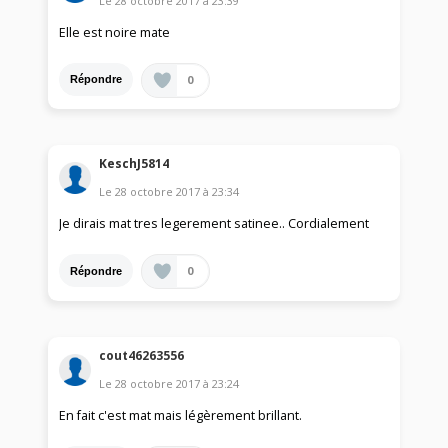
Le
28 octobre 2017
à
23:39
Elle est noire mate
0
Répondre
KeschJ5814
Le
28 octobre 2017
à
23:34
Je dirais mat tres legerement satinee.. Cordialement
0
Répondre
cout46263556
Le
28 octobre 2017
à
23:24
En fait c'est mat mais légèrement brillant.