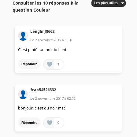
Consulter les 10 réponses à la
question Couleur
LenglinJ8662
Le
29 octobre 2017
à
10:16
C'est plutôt un noir brillant
1
Répondre
fraa54526332
Le
2 novembre 2017
à
02:02
bonjour, c'est du noir mat
0
Répondre