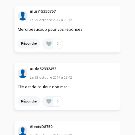
muri15350757
Le
29 octobre 2017
à
00:32
Merci beaucoup pour vos réponses.
0
Répondre
audo52332453
Le
28 octobre 2017
à
23:42
Elle est de couleur noir mat
0
Répondre
AlexisD8750