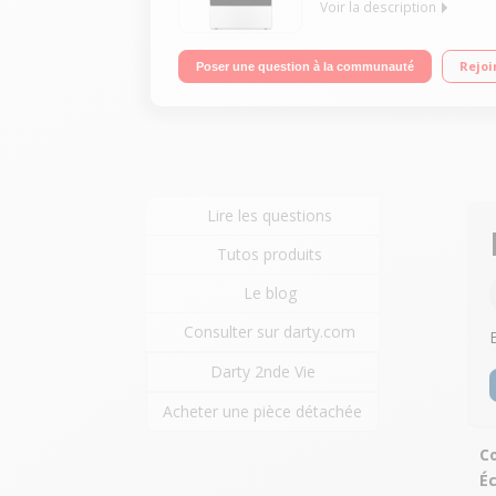
Voir la description
Largeur 50 cm - Table de cuisson vitrocéramique 4
Rejoi
Poser une question à la communauté
Lire les questions
Tutos produits
Le blog
Consulter sur darty.com
Darty 2nde Vie
Acheter une pièce détachée
Co
É