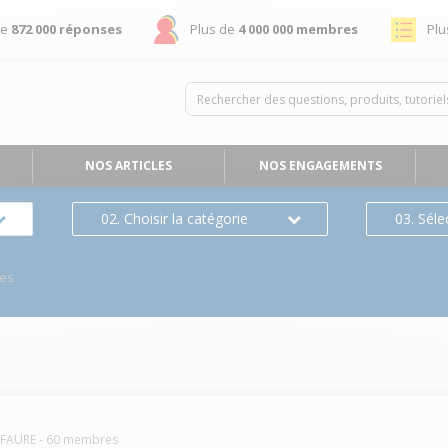
de
872 000 réponses
Plus de
4 000 000 membres
Plu
NOS ARTICLES
NOS ENGAGEMENTS
02. Choisir la catégorie
03. Séle
es
FAURE
-
60
membres