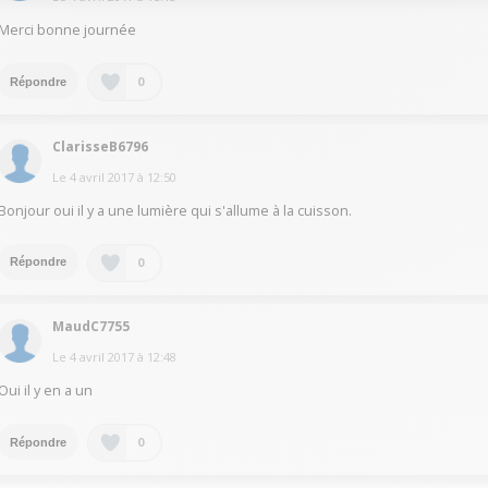
Merci bonne journée
0
Répondre
ClarisseB6796
Le
4 avril 2017
à
12:50
Bonjour oui il y a une lumière qui s'allume à la cuisson.
0
Répondre
MaudC7755
Le
4 avril 2017
à
12:48
Oui il y en a un
0
Répondre