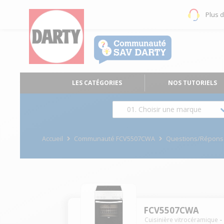
Plus 
LES CATÉGORIES
NOS TUTORIELS
01. Choisir une marque
Accueil
Communauté FCV5507CWA
Questions/Répons
FCV5507CWA
Cuisinière vitrocéramique