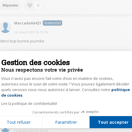
0
Répondre
Auteur(e)
MarcadeA6421
Le
4 avril 2017
à
15:16
Merci bcp bonne journée
0
Répondre
Gestion des cookies
Nous respectons votre vie privée
Auteur(e)
MarcadeA6421
Vous n'avez pas encore fait votre choix en matière de cookies,
Le
4 avril 2017
à
15:15
autorisez-vous le suivi de votre visite ? Vous pouvez également décider
quels services vous nous autorisez à lancer. Consultez notre
politique
Axeptio consent
Merci pour la réponse
de cookies
.
Lire la politique de confidentialité
0
Répondre
Consentements certifiés par
Tout refuser
Paramétrer
Tout accepter
Auteur(e)
MarcadeA6421
Le
4 avril 2017
à
15:13