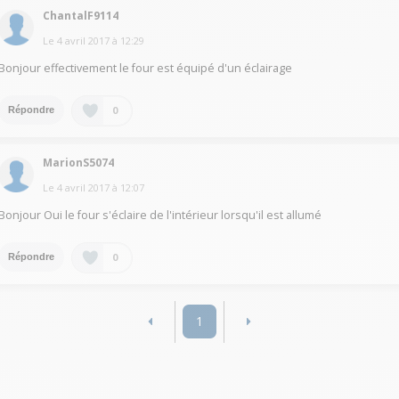
ChantalF9114
Le
4 avril 2017
à
12:29
Bonjour effectivement le four est équipé d'un éclairage
0
Répondre
MarionS5074
Le
4 avril 2017
à
12:07
Bonjour Oui le four s'éclaire de l'intérieur lorsqu'il est allumé
0
Répondre
1