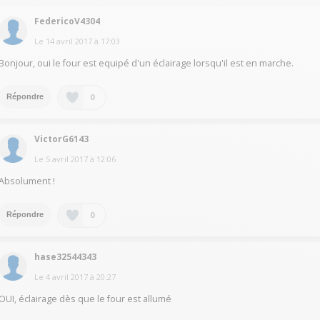
FedericoV4304
Le
14 avril 2017
à
17:03
Bonjour, oui le four est equipé d'un éclairage lorsqu'il est en marche.
0
Répondre
VictorG6143
Le
5 avril 2017
à
12:06
Absolument !
0
Répondre
hase32544343
Le
4 avril 2017
à
20:27
OUI, éclairage dès que le four est allumé