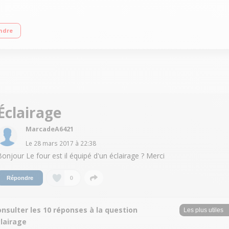
 foyers jusqu'à 1700 W Capacité du four 54 L - Nettoyage catalyse Four cuisso
ndre
Éclairage
MarcadeA6421
Le
28 mars 2017
à
22:38
Bonjour Le four est il équipé d'un éclairage ? Merci
0
Répondre
nsulter les 10 réponses à la question
clairage