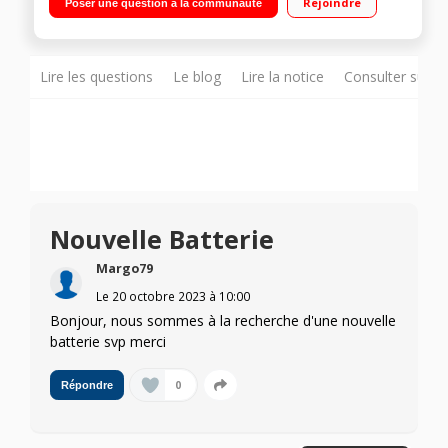
Rejoindre
Poser une question à la communauté
Lire les questions
Le blog
Lire la notice
Consulter sur d
Nouvelle Batterie
Margo79
Le
20 octobre 2023
à
10:00
Bonjour, nous sommes à la recherche d'une nouvelle
batterie svp merci
0
Répondre