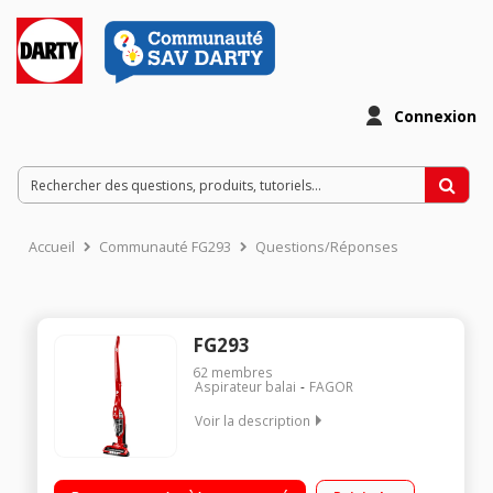
Connexion
Accueil
Communauté FG293
Questions/Réponses
FG293
62
membres
Aspirateur balai
FAGOR
Voir la description
Aspirateur balai rechargeable 2 en 1 : aspirateur à main
intégré Autonomie 48 minutes Capacité 0,5 litre - 2 vitesses