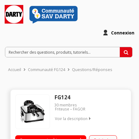
Connexion
Accueil
Communauté FG124
Questions/Réponses
FG124
30
membres
Friteuse
FAGOR
Voir la description
Capacité huile 4 litres - Capacité frites fraîches 1,8 litre
Thermostat réglable Couvercle, cuve et panier lavable au lave-