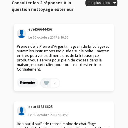
Consulter les 2 réponses à la
question nettoyage exterieur
evel56644456
Le
30 octobre 2017
à
10:00
Prenez de la Pierre d'Argent (magasin de bricolage) et
suivez les instructions indiquées sur la boîte ...mettez
en très peu vu les dimensions de la friteuse ; ce
produit vous servira pour plein de choses dans la
maison, en particulier pour tout ce qui est en inox.
Cordialement.
0
Répondre
ecur61316625
Le
30 octobre 2017
à
03:56
Bonjour, il suffit de retirer le bloc de chauffage