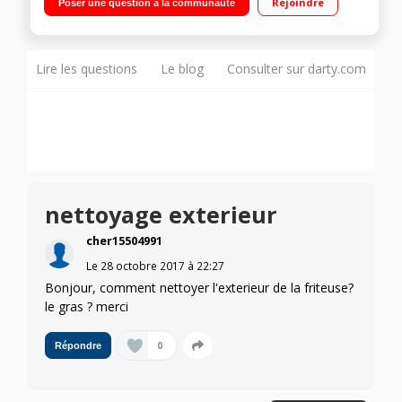
Rejoindre
Poser une question à la communauté
vaisselle Hublot de contrôle
Lire les questions
Le blog
Consulter sur darty.com
nettoyage exterieur
cher15504991
Le
28 octobre 2017
à
22:27
Bonjour, comment nettoyer l'exterieur de la friteuse?
le gras ? merci
0
Répondre