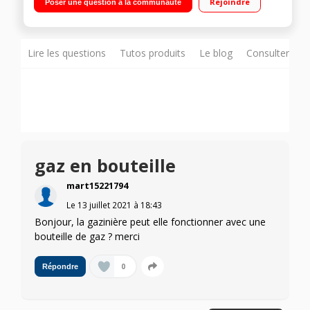
Rejoindre
Poser une question à la communauté
Contre-porte plein verre démontable Four gaz cuisson par
convection naturelle 58L
Lire les questions
Tutos produits
Le blog
Consulter sur
gaz en bouteille
mart15221794
Le
13 juillet 2021
à
18:43
Bonjour, la gazinière peut elle fonctionner avec une
bouteille de gaz ? merci
0
Répondre