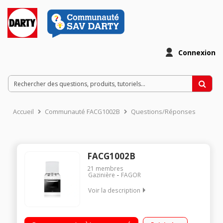
Connexion
Accueil
Communauté FACG1002B
Questions/Réponses
FACG1002B
21
membres
Gazinière
FAGOR
Voir la description
Largeur 60 cm - Table de cuisson gaz 4 foyers dont un jusqu'à
3000 W - Porte Tempérée (3 veres) Nettoyage par catalyse -