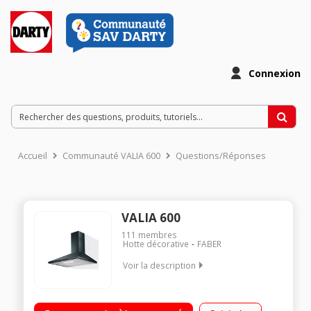
Connexion
Accueil
Communauté VALIA 600
Questions/Réponses
VALIA 600
111
membres
Hotte décorative
FABER
Voir la description
Hotte décorative murale 60 cm Débit d'air max 370 m3/h
Puissance acoustique max 64 dB 2 lampes LED – 3 vitesses