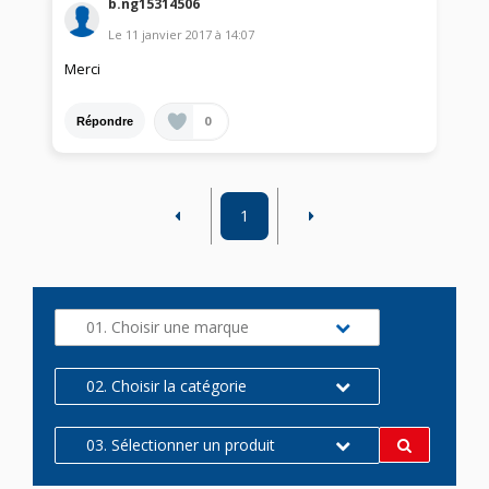
b.ng15314506
Le
11 janvier 2017
à
14:07
Merci
0
Répondre
1
01. Choisir une marque
02. Choisir la catégorie
03. Sélectionner un produit