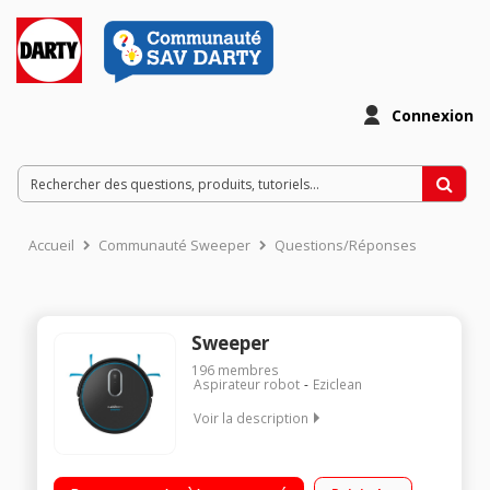
Connexion
Accueil
Communauté Sweeper
Questions/Réponses
Sweeper
196
membres
Aspirateur robot
Eziclean
Voir la description
Aspirateur robot de sols Autonomie : jusqu'à 120 minutes -
Temps de chargement : 240 minutes Capacité du réservoir :