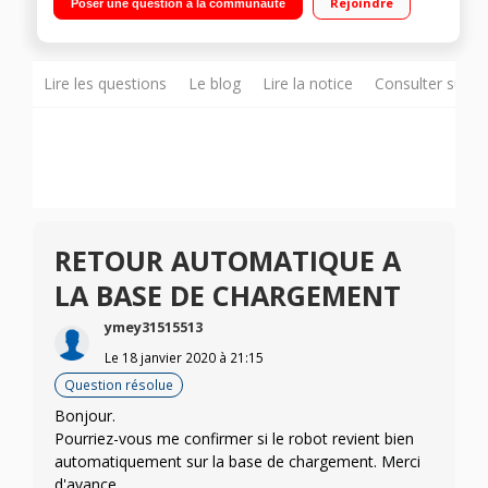
Rejoindre
Poser une question à la communauté
0,2 L 1 brosse rotative nylon et 2 brosses latérales incluses
Lire les questions
Le blog
Lire la notice
Consulter sur d
RETOUR AUTOMATIQUE A
LA BASE DE CHARGEMENT
ymey31515513
Le
18 janvier 2020
à
21:15
Question résolue
Bonjour.
Pourriez-vous me confirmer si le robot revient bien
automatiquement sur la base de chargement. Merci
d'avance.