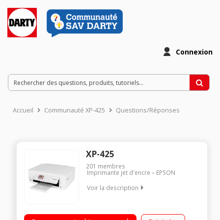
Connexion
Accueil
Communauté XP-425
Questions/Réponses
XP-425
201
membres
Imprimante jet d'encre
EPSON
Voir la description
4 cartouches d encre separees / Connectivite Wi-Fi + Wi-Fi
Direct / Ecran LCD 6,4 cm + panneau tactile / Lecteur de cartes