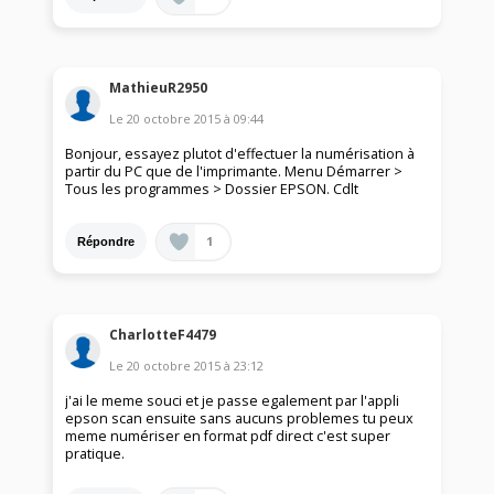
MathieuR2950
Le
20 octobre 2015
à
09:44
Bonjour, essayez plutot d'effectuer la numérisation à
partir du PC que de l'imprimante. Menu Démarrer >
Tous les programmes > Dossier EPSON. Cdlt
1
Répondre
CharlotteF4479
Le
20 octobre 2015
à
23:12
j'ai le meme souci et je passe egalement par l'appli
epson scan ensuite sans aucuns problemes tu peux
meme numériser en format pdf direct c'est super
pratique.