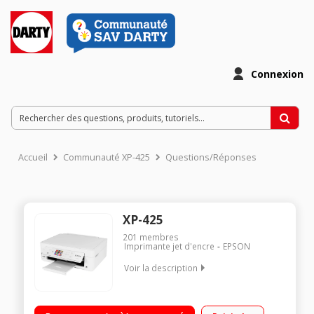
Connexion
Accueil
Communauté XP-425
Questions/Réponses
XP-425
201
membres
Imprimante jet d'encre
EPSON
Voir la description
4 cartouches d encre separees / Connectivite Wi-Fi + Wi-Fi
Direct / Ecran LCD 6,4 cm + panneau tactile / Lecteur de cartes