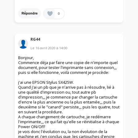
0
Répondre
RG44
Le
16 avril 2020
à
14:00
Bonjour,
Commence déja par faire une copie de n'importe quel
document, pour tester l'imprimante sans connexion,,,
puis si elle fonctionne, voilà comment je procède:
j'ai une EPSON Stylus SX425W.
Quand j'ai un pb que je n'arrive pas à résoudre, lié à
une qualité d'impression ou, tout autre pb
d'impression,,, je commence par changer la cartouche
d'encre la plus ancienne ou la plus entamée,,, puis la
deuxième si le "canard" persiste,,, puis les quatre, tout
en suivant la procédure.
A chaque changement de cartouche, je redémarre
l'imprimante,,, ce qui fait qu'elle se réinitialise à chaque
Power ON/OFF
je vois donc l'évolution ou, la non évolution de la
machine et, j'en conclus que, les cartouches d'encre