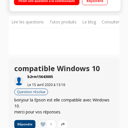
Rejoindre
Poser une question à la communauté
Connectivité et technologies d'impression à distance
Lire les questions
Tutos produits
Le blog
Consulter sur
compatible Windows 10
b2rm15643005
Le
15 avril 2020
à
13:16
Question résolue
bonjour la Epson est elle compatible avec Windows
10.
merci pour vos réponses.
1
Répondre