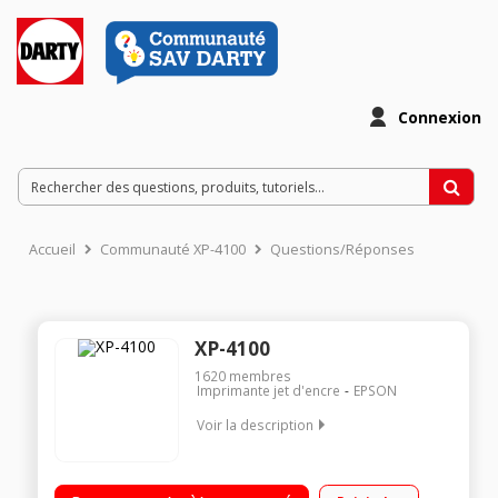
Connexion
Accueil
Communauté XP-4100
Questions/Réponses
XP-4100
1620
membres
Imprimante jet d'encre
EPSON
Voir la description
Pack de 2 imprimantes Epson + pack de cartouches noir et
couleur Multifonction 3-en-1 au nouveau design ultra compact