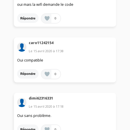
oui mais la wifi demande le code
0
Répondre
caro11242154
Le
15 avril 2020
à
17:38
Oui compatible
0
Répondre
dimi62316331
Le
15 avril 2020
à
17:18
Oui sans problème.
0
Répondre