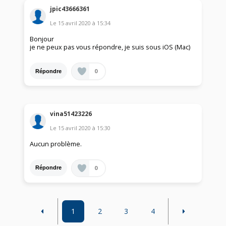
jpic43666361
Le
15 avril 2020
à
15:34
Bonjour
je ne peux pas vous répondre, je suis sous iOS (Mac)
0
Répondre
vina51423226
Le
15 avril 2020
à
15:30
Aucun problème.
0
Répondre
1
2
3
4