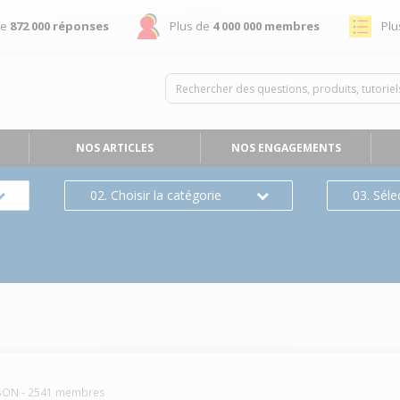
de
872 000 réponses
Plus de
4 000 000 membres
Plu
NOS ARTICLES
NOS ENGAGEMENTS
02. Choisir la catégorie
03. Séle
SON
-
2541
membres