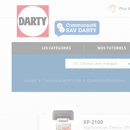
Plus 
LES CATÉGORIES
NOS TUTORIELS
01. Choisir une marque
Accueil
Communauté XP-2100
Questions/Réponses
XP-2100
Imprimante jet d'encre
EP