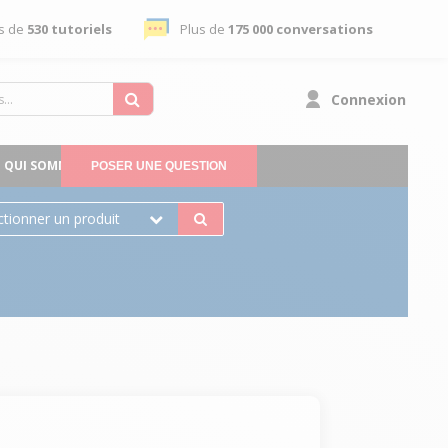
s de
530 tutoriels
Plus de
175 000 conversations
Connexion
QUI SOMMES-NOUS
POSER UNE QUESTION
ctionner un produit