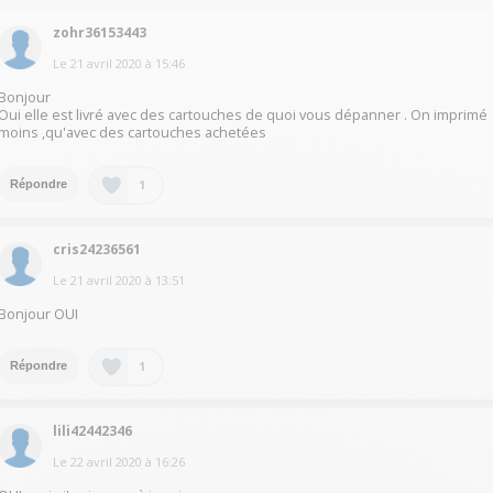
zohr36153443
Le
21 avril 2020
à
15:46
Bonjour
Oui elle est livré avec des cartouches de quoi vous dépanner . On imprimé
moins ,qu'avec des cartouches achetées
1
Répondre
cris24236561
Le
21 avril 2020
à
13:51
Bonjour OUI
1
Répondre
lili42442346
Le
22 avril 2020
à
16:26