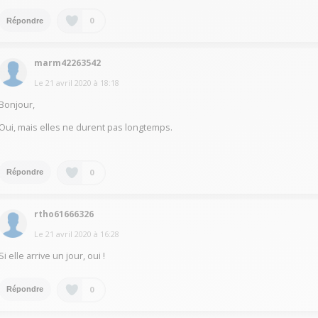
0
Répondre
marm42263542
Le
21 avril 2020
à
18:18
Bonjour,
Oui, mais elles ne durent pas longtemps.
0
Répondre
rtho61666326
Le
21 avril 2020
à
16:28
Si elle arrive un jour, oui !
0
Répondre