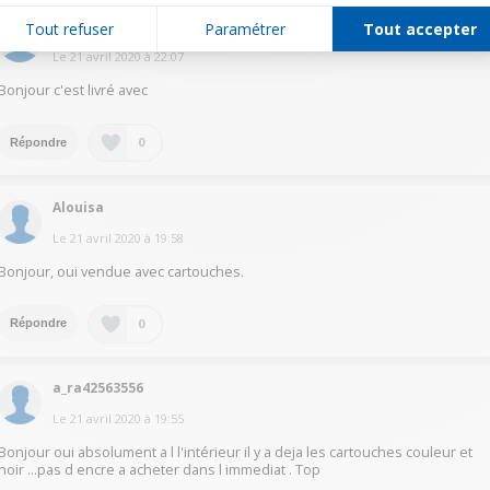
gard16556352
Tout refuser
Paramétrer
Tout accepter
Le
21 avril 2020
à
22:07
Bonjour c'est livré avec
0
Répondre
Alouisa
Le
21 avril 2020
à
19:58
Bonjour, oui vendue avec cartouches.
0
Répondre
a_ra42563556
Le
21 avril 2020
à
19:55
Bonjour oui absolument a l l'intérieur il y a deja les cartouches couleur et
noir ...pas d encre a acheter dans l immediat . Top