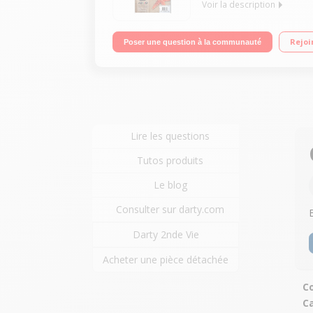
Voir la description
Multifonction 3-en-1 au design élégant + pack ca
Rejoi
Poser une question à la communauté
Lire les questions
Tutos produits
Le blog
Consulter sur darty.com
Darty 2nde Vie
Acheter une pièce détachée
Co
C