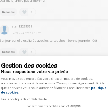
OUI ,mais j'arrive pas à imprimer
0
Répondre
stan12265351
Le
22 avril 2020
à
11:57
Bonjour oui elle est livrée avec les cartouches - bonne journée - Cdt
0
Répondre
Gestion des cookies
fran45256121
Nous respectons votre vie privée
Le
22 avril 2020
à
09:57
Vous n'avez pas encore fait votre choix en matière de cookies,
Oui sans problème les cartouches sont installées cependant il est
autorisez-vous le suivi de votre visite ? Vous pouvez également décider
préférable d'acheter dès à présent une boîte de cartouches car l'encre
quels services vous nous autorisez à lancer. Consultez notre
politique
Axeptio consent
des cartouches installées est en faible quantité. Bonne journée
de cookies
.
Lire la politique de confidentialité
0
Répondre
Consentements certifiés par