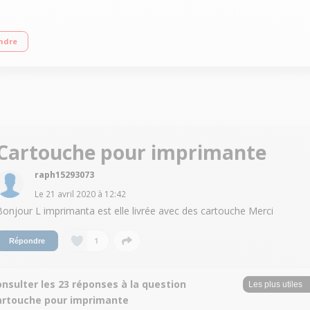
rtouche 603 étoile de mer Cartouche d'encre séparées Connectivité et technolo
ndre
Cartouche pour imprimante
raph15293073
Le
21 avril 2020
à
12:42
Bonjour L imprimanta est elle livrée avec des cartouche Merci
1
Répondre
nsulter les 23 réponses à la question
artouche pour imprimante