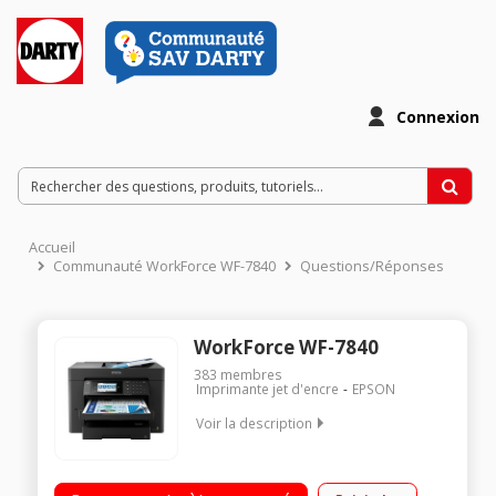
Connexion
Accueil
Communauté WorkForce WF-7840
Questions/Réponses
WorkForce WF-7840
383
membres
Imprimante jet d'encre
EPSON
Voir la description
Imprimante multifonction A3+ de haute qualité Impression de
qualité professionnelle rapide Imprime, scanne, copie et fax