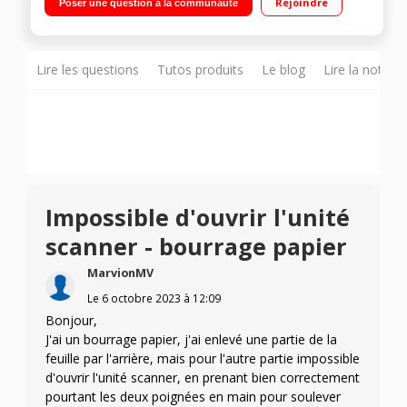
Rejoindre
Poser une question à la communauté
Ethernet, Wi-Fi, Wi-Fi Direct et Scan-to-Cloud
Lire les questions
Tutos produits
Le blog
Lire la notice
Impossible d'ouvrir l'unité
scanner - bourrage papier
MarvionMV
Le
6 octobre 2023
à
12:09
Bonjour,
J'ai un bourrage papier, j'ai enlevé une partie de la
feuille par l'arrière, mais pour l'autre partie impossible
d'ouvrir l'unité scanner, en prenant bien correctement
pourtant les deux poignées en main pour soulever