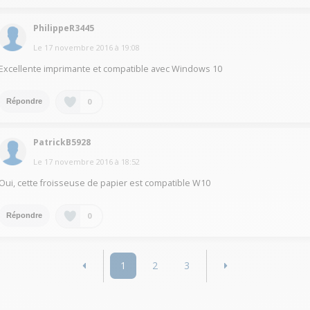
PhilippeR3445
Le
17 novembre 2016
à
19:08
Excellente imprimante et compatible avec Windows 10
0
Répondre
PatrickB5928
Le
17 novembre 2016
à
18:52
Oui, cette froisseuse de papier est compatible W10
0
Répondre
1
2
3