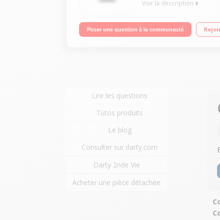
Voir la description
Impression A3+ Recto / Verso A3 toutes fonctions Wi
Rejoi
Poser une question à la communauté
Lire les questions
Tutos produits
Le blog
Consulter sur darty.com
Darty 2nde Vie
Acheter une pièce détachée
Co
C