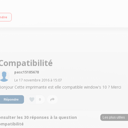
-Fi + Wi-Fi Direct + Ethernet - Lecteur de cartes LCD couleur 10,9 cm + Ecran ta
ndre
Compatibilité
pasc15185678
Le
17 novembre 2016
à
15:07
Bonjour Cette imprimante est elle compatible window's 10 ? Merci
0
Répondre
nsulter les 30 réponses à la question
ompatibilité