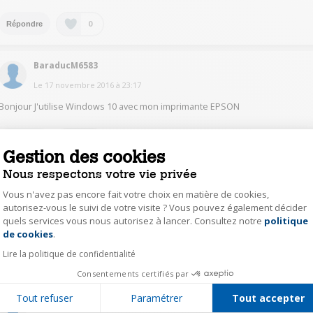
0
Répondre
BaraducM6583
Le
17 novembre 2016
à
23:17
Bonjour J'utilise Windows 10 avec mon imprimante EPSON
0
Répondre
Gestion des cookies
Nous respectons votre vie privée
BrunoM4127
Vous n'avez pas encore fait votre choix en matière de cookies,
Le
17 novembre 2016
à
21:07
autorisez-vous le suivi de votre visite ? Vous pouvez également décider
quels services vous nous autorisez à lancer. Consultez notre
politique
Axeptio consent
oui, tout à fait. elle est relié avec un ordi window vista et en wifi avec W.8 et
W.10. aucun problème.
de cookies
.
Lire la politique de confidentialité
0
Répondre
Consentements certifiés par
Tout refuser
Paramétrer
Tout accepter
blackjack 5206