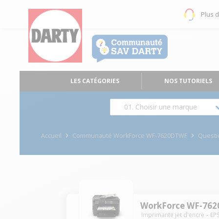
Plus 
LES CATÉGORIES
NOS TUTORIELS
01. Choisir une marque
Accueil
Communauté WorkForce WF-7620DTWF
Quest
WorkForce WF-76
Imprimante jet d'encre
EP