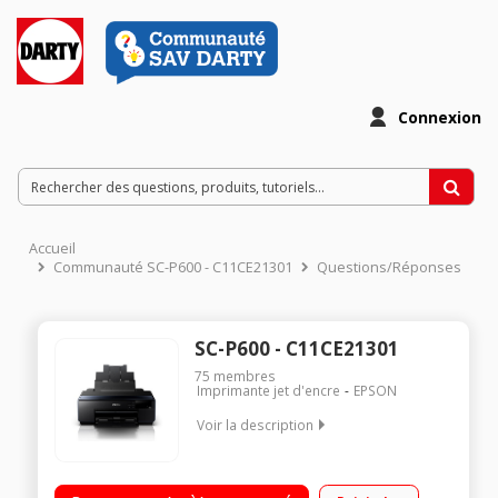
Connexion
Accueil
Communauté SC-P600 - C11CE21301
Questions/Réponses
SC-P600 - C11CE21301
75
membres
Imprimante jet d'encre
EPSON
Voir la description
Imprimante Jet d'encre photo format A3+ USB, WI-FI, WIDI
Direct Jusqu'au format A3+ 9 cartouches d'encre