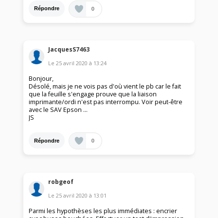
0
Répondre
JacquesS7463
Le
25 avril 2020
à
13:24
Bonjour,
Désolé, mais je ne vois pas d'où vient le pb car le fait
que la feuille s'engage prouve que la liaison
imprimante/ordi n'est pas interrompu. Voir peut-être
avec le SAV Epson ...
JS
0
Répondre
robgeof
Le
25 avril 2020
à
13:01
Parmi les hypothèses les plus immédiates : encrier