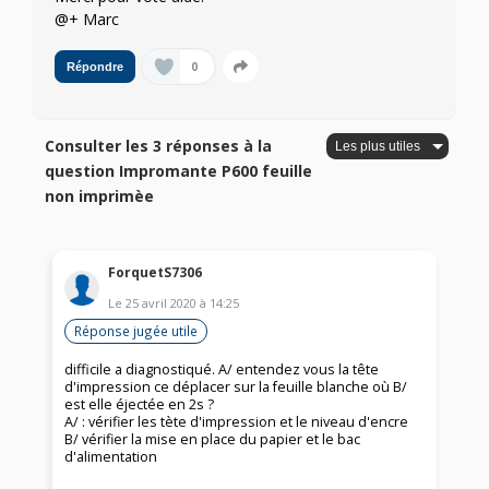
@+ Marc
0
Répondre
Consulter les 3 réponses à la
question Impromante P600 feuille
non imprimèe
ForquetS7306
Le
25 avril 2020
à
14:25
Réponse jugée utile
difficile a diagnostiqué. A/ entendez vous la tête
d'impression ce déplacer sur la feuille blanche où B/
est elle éjectée en 2s ?
A/ : vérifier les tète d'impression et le niveau d'encre
B/ vérifier la mise en place du papier et le bac
d'alimentation