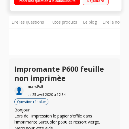
Rejoindre
Poser une question à la communauté
Lire les questions
Tutos produits
Le blog
Lire la notice
Impromante P600 feuille
non imprimèe
marcFsB
Le
25 avril 2020
à
12:34
Question résolue
Bonjour
Lors de l'impression le papier s'effile dans
l'imprimante SureColor p600 et ressort vierge.
Merci pour vote aide.