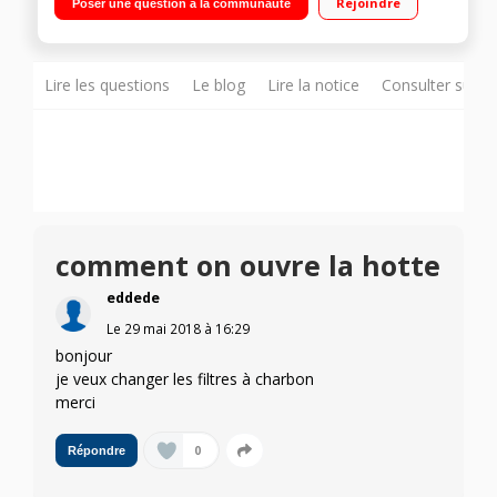
Rejoindre
Poser une question à la communauté
Lire les questions
Le blog
Lire la notice
Consulter sur d
comment on ouvre la hotte
eddede
Le
29 mai 2018
à
16:29
bonjour
je veux changer les filtres à charbon
merci
0
Répondre