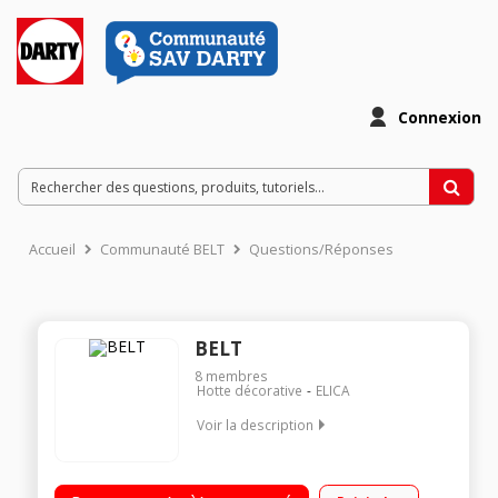
Connexion
Accueil
Communauté BELT
Questions/Réponses
BELT
8
membres
Hotte décorative
ELICA
Voir la description
Hotte décorative murale 55 cm Débit d'air 650 m3/h 2
halogènes de 20 Watts Ecran tactile 3 vitesses + 1 booster