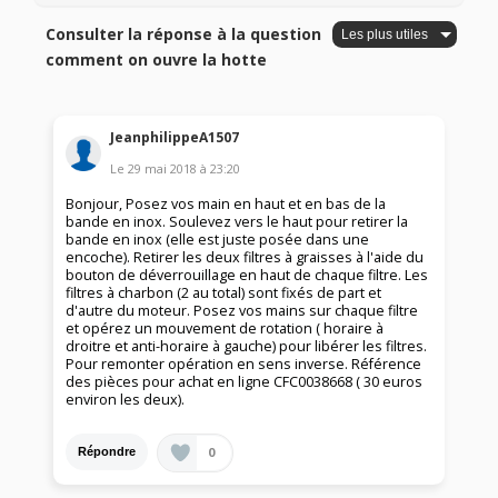
Consulter la réponse à la question
comment on ouvre la hotte
JeanphilippeA1507
Le
29 mai 2018
à
23:20
Bonjour, Posez vos main en haut et en bas de la
bande en inox. Soulevez vers le haut pour retirer la
bande en inox (elle est juste posée dans une
encoche). Retirer les deux filtres à graisses à l'aide du
bouton de déverrouillage en haut de chaque filtre. Les
filtres à charbon (2 au total) sont fixés de part et
d'autre du moteur. Posez vos mains sur chaque filtre
et opérez un mouvement de rotation ( horaire à
droitre et anti-horaire à gauche) pour libérer les filtres.
Pour remonter opération en sens inverse. Référence
des pièces pour achat en ligne CFC0038668 ( 30 euros
environ les deux).
0
Répondre