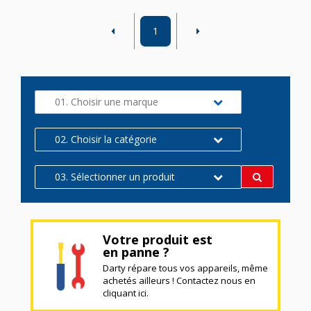
1
01. Choisir une marque
02. Choisir la catégorie
03. Sélectionner un produit
Votre produit est
en panne ?
Darty répare tous vos appareils, même
achetés ailleurs ! Contactez nous en
cliquant ici.