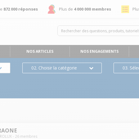
de
872 000 réponses
Plus de
4 000 000 membres
Plu
NOS ARTICLES
NOS ENGAGEMENTS
02. Choisir la catégorie
03. Séle
RAONE
TROLUX
-
26
membres