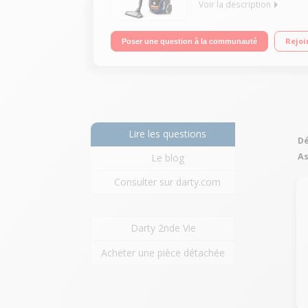
Voir la description
Efficacité aspiration sols durs : A - Tapis / moquet
Rejoi
Poser une question à la communauté
Ultra silencieux
Lire les questions
Dé
As
Le blog
Consulter sur darty.com
Darty 2nde Vie
Acheter une pièce détachée