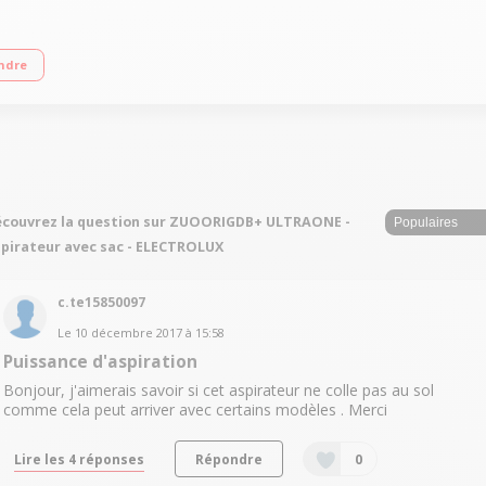
tes : B Classe d'efficacité énergétique : A Niveau sonore : 66 dB(A) - Qualité de 
ndre
couvrez la question sur ZUOORIGDB+ ULTRAONE -
pirateur avec sac - ELECTROLUX
c.te15850097
Le
10 décembre 2017
à
15:58
Puissance d'aspiration
Bonjour, j'aimerais savoir si cet aspirateur ne colle pas au sol
comme cela peut arriver avec certains modèles . Merci
Lire les 4 réponses
Répondre
0