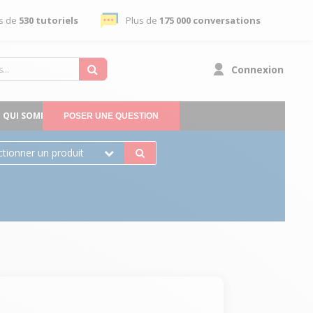
s de
530 tutoriels
Plus de
175 000 conversations
Connexion
QUI SOMMES-NOUS
POSER UNE QUESTION
ctionner un produit