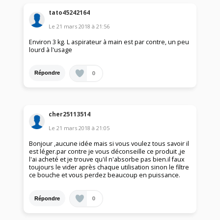
tato45242164
Le
21 mars 2018
à
21:56
Environ 3 kg. L aspirateur à main est par contre, un peu
lourd à l'usage
0
Répondre
cher25113514
Le
21 mars 2018
à
21:05
Bonjour ,aucune idée mais si vous voulez tous savoir il
est léger.par contre je vous déconseille ce produit ,je
l'ai acheté et je trouve qu'il n'absorbe pas bien.il faux
toujours le vider après chaque utilisation sinon le filtre
ce bouche et vous perdez beaucoup en puissance.
0
Répondre