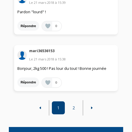
Le
21 mars 2018
à
15:39
Pardon "lourd" !
0
Répondre
mari36536153
Le
21 mars 2018
à
15:38
Bonjour, 2kg 500 ! Pas lour du tout ! Bonne journée
0
Répondre
1
2