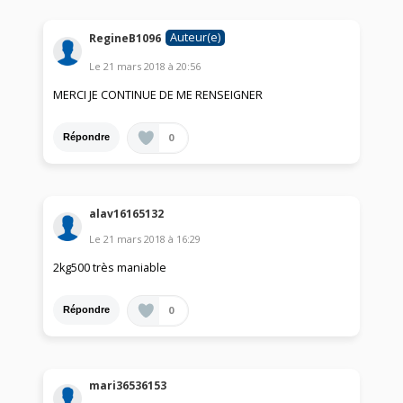
Auteur(e)
RegineB1096
Le
21 mars 2018
à
20:56
MERCI JE CONTINUE DE ME RENSEIGNER
0
Répondre
alav16165132
Le
21 mars 2018
à
16:29
2kg500 très maniable
0
Répondre
mari36536153