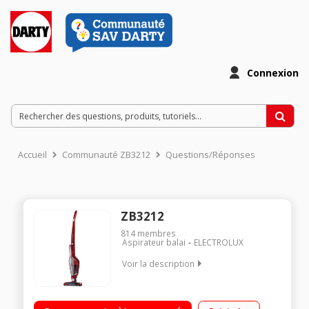
Connexion
Accueil
Communauté ZB3212
Questions/Réponses
ZB3212
814
membres
Aspirateur balai
ELECTROLUX
Voir la description
Fonction : sol et surfaces - Aspirateur à main intégré
Puissance 18 Volts - Autonomie 35 minutes Tête pivotante