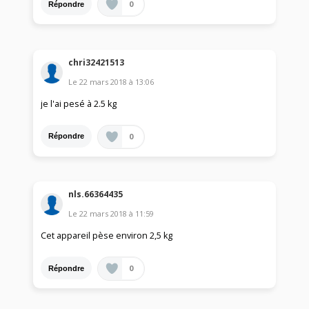
0
Répondre
chri32421513
Le
22 mars 2018
à
13:06
je l'ai pesé à 2.5 kg
0
Répondre
nls.66364435
Le
22 mars 2018
à
11:59
Cet appareil pèse environ 2,5 kg
0
Répondre