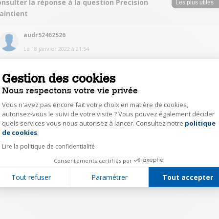
nsulter la réponse à la question Precision
aintient
audr52462526
Le
18 janvier 2022
à
21:54
Bonjour il vous suffit de le relever et de le pencher un peu sur le devant
vous allez entendre un petit bruit et c'est bon il est clipse.
Gestion des cookies
Nous respectons votre vie privée
0
Répondre
Vous n'avez pas encore fait votre choix en matière de cookies,
autorisez-vous le suivi de votre visite ? Vous pouvez également décider
quels services vous nous autorisez à lancer. Consultez notre
politique
Axeptio consent
1
de cookies
.
Lire la politique de confidentialité
Consentements certifiés par
Tout refuser
Paramétrer
Tout accepter