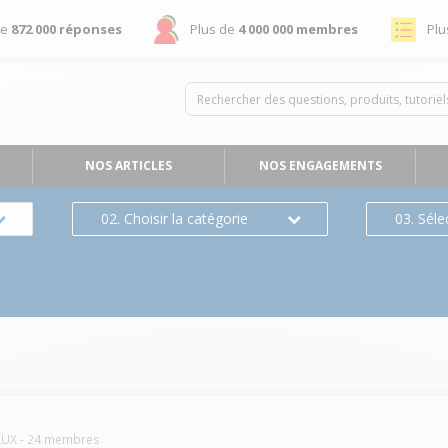
de
872 000 réponses
Plus de
4 000 000 membres
Plu
NOS ARTICLES
NOS ENGAGEMENTS
02. Choisir la catégorie
03. Séle
LUX
-
24
membres