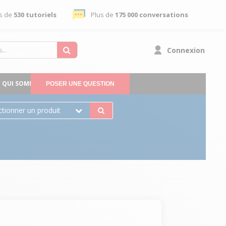
s de
530 tutoriels
Plus de
175 000 conversations
Connexion
QUI SOMMES-NOUS
POSER UNE QUESTION
ctionner un produit