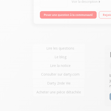
Voir la description
Fonction : aspiration sol Grande autonomie jusqu
Rejoi
Poser une question à la communauté
Lire les questions
Le blog
Lire la notice
Consulter sur darty.com
Darty 2nde Vie
Acheter une pièce détachée