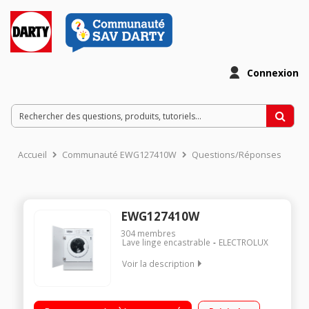
Connexion
Accueil
Communauté EWG127410W
Questions/Réponses
EWG127410W
304
membres
Lave linge encastrable
ELECTROLUX
Voir la description
Encastrable - Capacité 7 kg Essorage 1200 tr-min Départ
différé (1 à 24 h) Classe A++