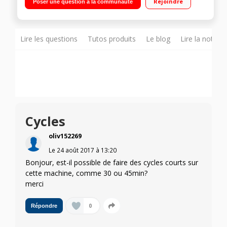
Rejoindre
Poser une question à la communauté
Lire les questions
Tutos produits
Le blog
Lire la notice
Cycles
oliv152269
Le
24 août 2017
à
13:20
Bonjour, est-il possible de faire des cycles courts sur
cette machine, comme 30 ou 45min?
merci
0
Répondre