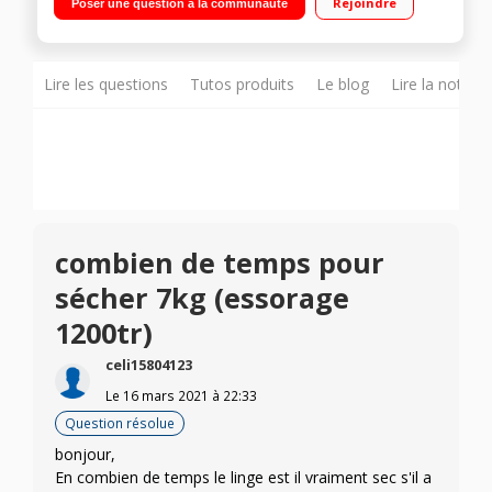
Rejoindre
Poser une question à la communauté
restant Systèmes : SmartSense -DelicateCare - GentleCare -
Woolmark Blue
Lire les questions
Tutos produits
Le blog
Lire la notice
combien de temps pour
sécher 7kg (essorage
1200tr)
celi15804123
Le
16 mars 2021
à
22:33
Question résolue
bonjour,
En combien de temps le linge est il vraiment sec s'il a