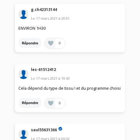
g.ch42313144
Le
17 mars 2021
à
20:01
ENVIRON 1H30
0
Répondre
les-61512412
Le
17 mars 2021
à
19:43
Cela dépend du type de tissu ! et du programme choisi
0
Répondre
saul55631366
Le
17 mars 2021
à
06:32