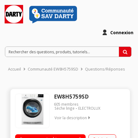
Connexion
Accueil
Communauté EW8H5759SD
Questions/Réponses
EW8H5759SD
605
membres
Sèche linge
ELECTROLUX
Voir la description
Capacité 9 Kg - Pompe à chaleur A++ Séchage par sonde
(arrêt automatique) Départ différé / Affichage du temps