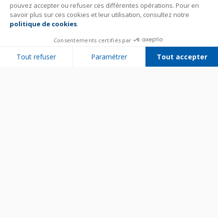
pouvez accepter ou refuser ces différentes opérations. Pour en
savoir plus sur ces cookies et leur utilisation, consultez notre
politique de cookies
.
Consentements certifiés par
Tout refuser
Paramétrer
Tout accepter
Plateforme de Gestion du Consentement : Personnalisez vos Options
Axeptio consent
Notre plateforme vous permet d'adapter et de gérer vos paramètres de 
Bien utiliser son appareil