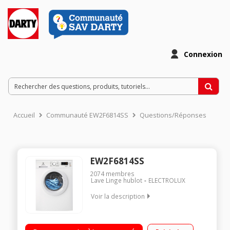
Connexion
Accueil
Communauté EW2F6814SS
Questions/Réponses
EW2F6814SS
2074
membres
Lave Linge hublot
ELECTROLUX
Voir la description
Capacité 8 kg (tambour 53 L) - Classe énergétique C Essorage
variable jusqu'à 1400 tours/min - 78 dB Départ différé /