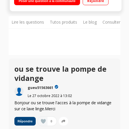
Rejoindre
Poser une question à la communauté
Affichage du temps restant TimeCare - TimeManager -
Système AutoSense - Filtre AutoClean
Lire les questions
Tutos produits
Le blog
Consulter sur
ou se trouve la pompe de
vidange
gueu51563661
Le
27 octobre 2022
à
13:02
Bonjour ou se trouve l'acces à la pompe de vidange
sur ce lave linge.Merci
0
Répondre