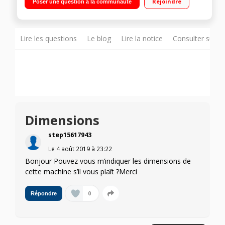
Rejoindre
Poser une question à la communauté
: boissons lactées
Lire les questions
Le blog
Lire la notice
Consulter sur d
Dimensions
step15617943
Le
4 août 2019
à
23:22
Bonjour Pouvez vous m’indiquer les dimensions de
cette machine s’il vous plaît ?Merci
0
Répondre