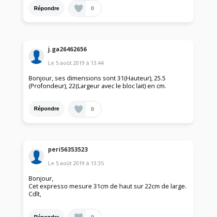
0
Répondre
j.ga26462656
Le
5 août 2019
à
13:44
Bonjour, ses dimensions sont 31(Hauteur), 25.5
(Profondeur), 22(Largeur avec le bloc lait) en cm.
0
Répondre
peri56353523
Le
5 août 2019
à
13:35
Bonjour,
Cet expresso mesure 31cm de haut sur 22cm de large.
Cdlt,
0
Répondre