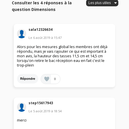
Consulter les 4 réponses à la
question Dimensions
sala12326634
Le
6 août 2019
à
15:47
Alors pour les mesures global les membres ont déjà
répondu, mais je vais rajouter ce qui est important à
mon avis, la hauteur des tasses 11,5 cm et 14,5 cm
lorsqu'on retire le bac réception eau en fait c'est le
trop-plein
0
Répondre
step15617943
Le
5 août 2019
à
18:54
merci