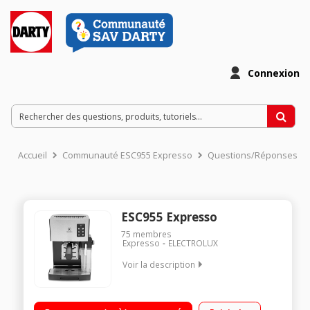
Connexion
Accueil
Communauté ESC955 Expresso
Questions/Réponses
ESC955 Expresso
75
membres
Expresso
ELECTROLUX
Voir la description
Café moulu et dosettes E.S.E Arrêt automatique 1 ou 2 tasses
5 boissons en accès direct - Fonction Cappuccino Carafe à lait