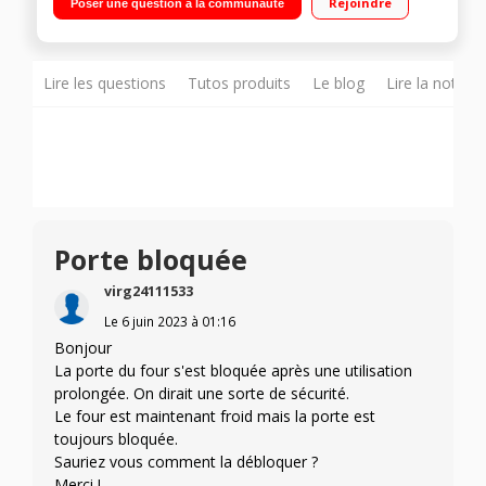
Rejoindre
Poser une question à la communauté
grande capacité 71 litres - Sonde - Rail télescopique
Nettoyage pyrolyse - Porte froide
Lire les questions
Tutos produits
Le blog
Lire la notice
Porte bloquée
virg24111533
Le
6 juin 2023
à
01:16
Bonjour
La porte du four s'est bloquée après une utilisation
prolongée. On dirait une sorte de sécurité.
Le four est maintenant froid mais la porte est
toujours bloquée.
Sauriez vous comment la débloquer ?
Merci !