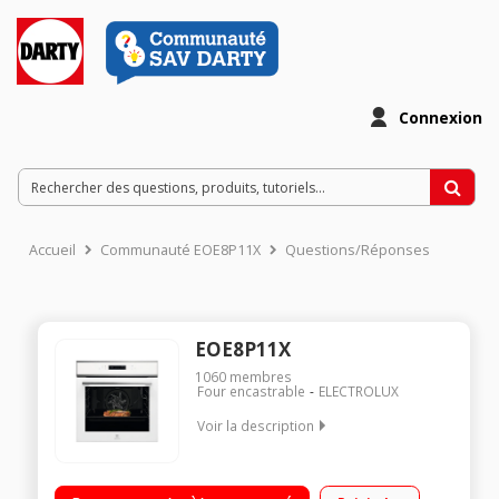
Connexion
Accueil
Communauté EOE8P11X
Questions/Réponses
EOE8P11X
1060
membres
Four encastrable
ELECTROLUX
Voir la description
Encastrable - Four multifonction - Chaleur tournante - Classe
A+ 90 recettes automatiques - 20 recettes mémorisables Très