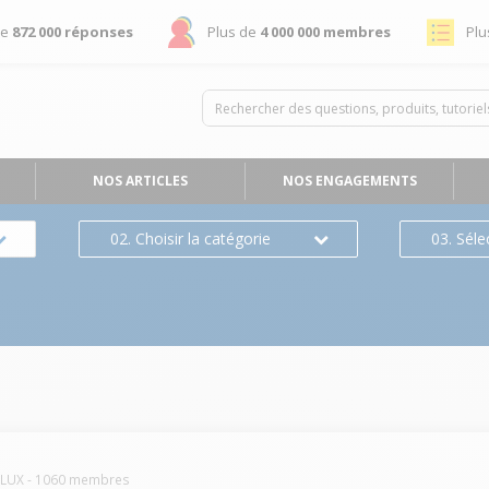
de
872 000 réponses
Plus de
4 000 000 membres
Plu
NOS ARTICLES
NOS ENGAGEMENTS
02. Choisir la catégorie
03. Séle
OLUX
-
1060
membres