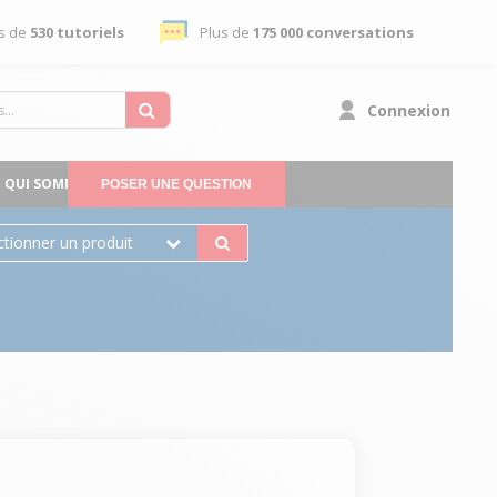
s de
530 tutoriels
Plus de
175 000 conversations
Connexion
QUI SOMMES-NOUS
POSER UNE QUESTION
ctionner un produit