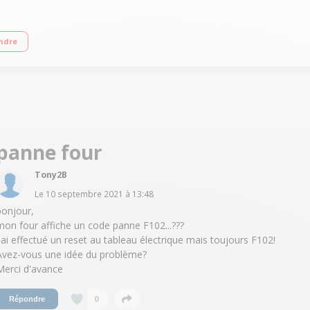
te - Classe A+ 90 recettes automatiques - 20 recettes mémorisables Très grande
ndre
panne four
Tony2B
Le
10 septembre 2021
à
13:48
bonjour,
mon four affiche un code panne F102...???
J'ai effectué un reset au tableau électrique mais toujours F102!
Avez-vous une idée du problème?
Merci d'avance
0
Répondre