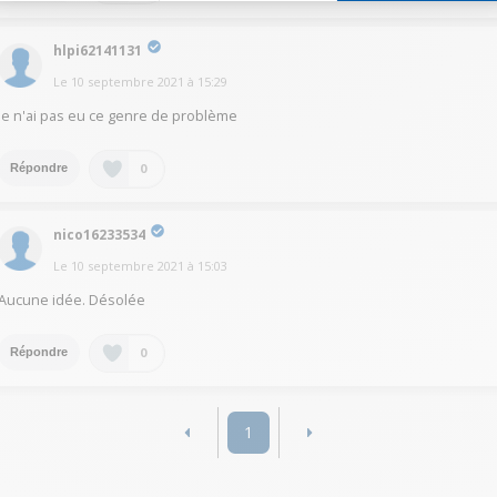
hlpi62141131
Le
10 septembre 2021
à
15:29
Je n'ai pas eu ce genre de problème
0
Répondre
nico16233534
Le
10 septembre 2021
à
15:03
Aucune idée. Désolée
0
Répondre
1