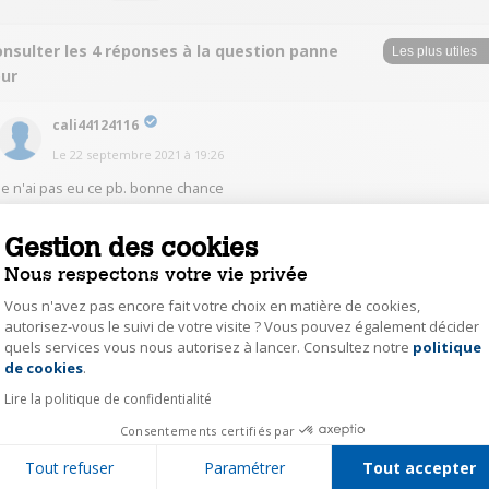
nsulter les 4 réponses à la question panne
our
cali44124116
Le
22 septembre 2021
à
19:26
je n'ai pas eu ce pb. bonne chance
Gestion des cookies
0
Répondre
Nous respectons votre vie privée
Vous n'avez pas encore fait votre choix en matière de cookies,
haro35142444
autorisez-vous le suivi de votre visite ? Vous pouvez également décider
quels services vous nous autorisez à lancer. Consultez notre
politique
Axeptio consent
Le
10 septembre 2021
à
19:28
de cookies
.
Bonjour, de ce que j'en sais, un problème de fermeture de porte. Il faut
Lire la politique de confidentialité
vérifier le contacter de fermeture de porte, en haut du four je dirais. Bonne
soirée.
Consentements certifiés par
Tout refuser
Paramétrer
Tout accepter
0
Répondre