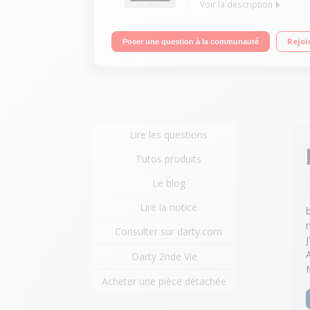
Voir la description
Encastrable - Four multifonction - Chaleur tournan
Rejoi
Poser une question à la communauté
Nettoyage pyrolyse - Porte froide
Lire les questions
Tutos produits
Le blog
Lire la notice
Consulter sur darty.com
Darty 2nde Vie
Acheter une pièce détachée