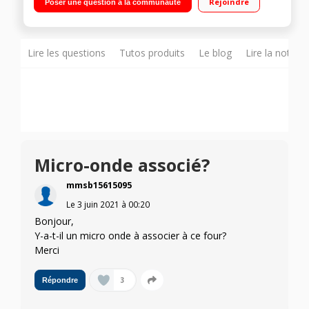
Rejoindre
Poser une question à la communauté
grande capacité 71 litres - Sonde - Rail télescopique
Nettoyage pyrolyse - Porte froide
Lire les questions
Tutos produits
Le blog
Lire la notice
Micro-onde associé?
mmsb15615095
Le
3 juin 2021
à
00:20
Bonjour,
Y-a-t-il un micro onde à associer à ce four?
Merci
3
Répondre