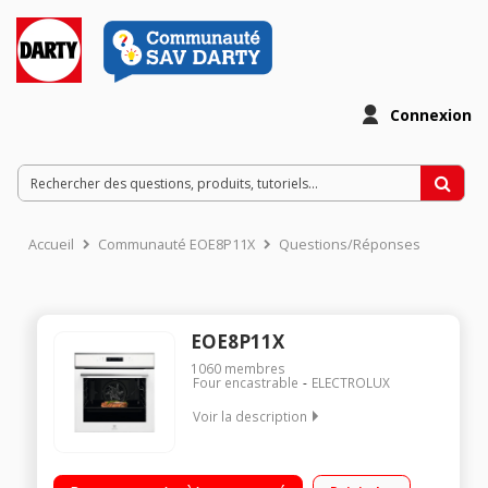
Connexion
Accueil
Communauté EOE8P11X
Questions/Réponses
EOE8P11X
1060
membres
Four encastrable
ELECTROLUX
Voir la description
Encastrable - Four multifonction - Chaleur tournante - Classe
A+ 90 recettes automatiques - 20 recettes mémorisables Très