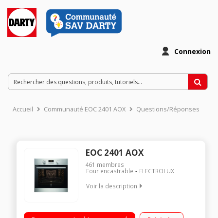
Connexion
Accueil
Communauté EOC 2401 AOX
Questions/Réponses
EOC 2401 AOX
461
membres
Four encastrable
ELECTROLUX
Voir la description
Encastrable - Multifonction - Air brassé Nettoyage pyrolyse
Programmateur électronique avec préconisation de