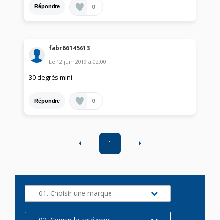
0
Répondre
fabr66145613
Le
12 juin 2019
à
02:00
30 degrés mini
0
Répondre
1
01. Choisir une marque
02. Choisir la catégorie