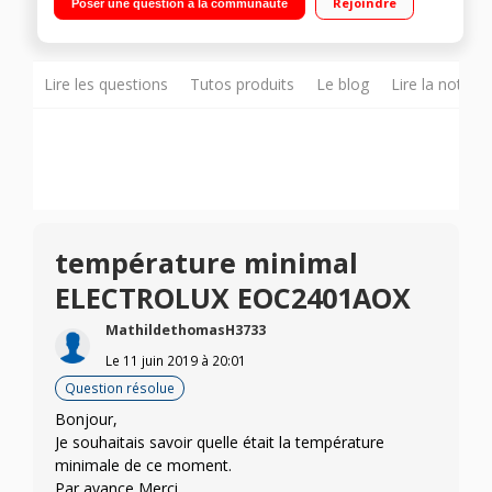
Rejoindre
Poser une question à la communauté
température Très grande capacité de 68 litres
Lire les questions
Tutos produits
Le blog
Lire la notice
température minimal
ELECTROLUX EOC2401AOX
MathildethomasH3733
Le
11 juin 2019
à
20:01
Question résolue
Bonjour,
Je souhaitais savoir quelle était la température
minimale de ce moment.
Par avance Merci