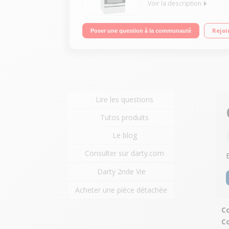
Voir la description
Largeur 60 cm - Table de cuisson mixte (gaz + éle
Rejoi
Poser une question à la communauté
Lire les questions
Tutos produits
Le blog
Consulter sur darty.com
Darty 2nde Vie
Acheter une pièce détachée
Co
C