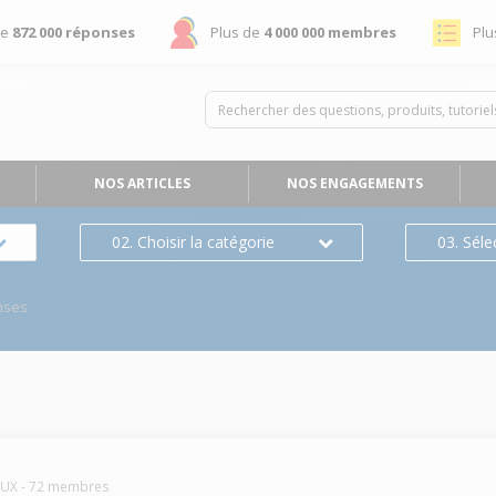
de
872 000 réponses
Plus de
4 000 000 membres
Plu
NOS ARTICLES
NOS ENGAGEMENTS
02. Choisir la catégorie
03. Séle
nses
LUX
-
72
membres