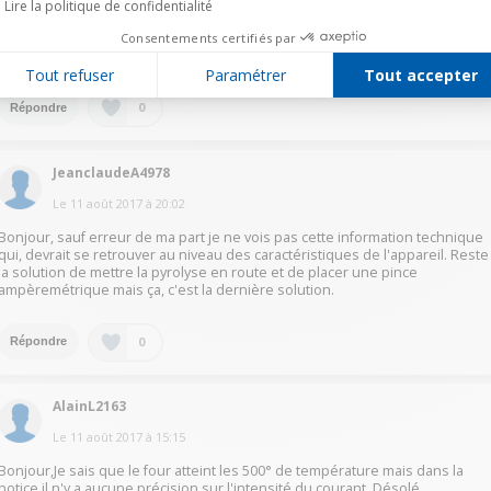
Lire la politique de confidentialité
Le
12 août 2017
à
02:34
Consentements certifiés par
La cuisinière est branchée sur un fusible de 32 . C'est tout ce que je sais.
Tout refuser
Paramétrer
Tout accepter
0
Répondre
JeanclaudeA4978
Le
11 août 2017
à
20:02
Bonjour, sauf erreur de ma part je ne vois pas cette information technique
qui, devrait se retrouver au niveau des caractéristiques de l'appareil. Reste
la solution de mettre la pyrolyse en route et de placer une pince
ampèremétrique mais ça, c'est la dernière solution.
0
Répondre
AlainL2163
Le
11 août 2017
à
15:15
Bonjour,Je sais que le four atteint les 500° de température mais dans la
notice il n'y a aucune précision sur l'intensité du courant. Désolé.