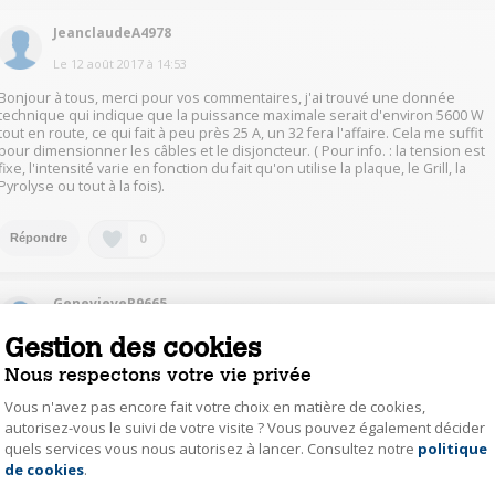
JeanclaudeA4978
Le
12 août 2017
à
14:53
Bonjour à tous, merci pour vos commentaires, j'ai trouvé une donnée
technique qui indique que la puissance maximale serait d'environ 5600 W
tout en route, ce qui fait à peu près 25 A, un 32 fera l'affaire. Cela me suffit
pour dimensionner les câbles et le disjoncteur. ( Pour info. : la tension est
fixe, l'intensité varie en fonction du fait qu'on utilise la plaque, le Grill, la
Pyrolyse ou tout à la fois).
0
Répondre
GenevieveR9665
Le
12 août 2017
à
12:21
Gestion des cookies
Question saugrenue ! L'intensité du courant est fixe bien sûr ....
Nous respectons votre vie privée
Vous n'avez pas encore fait votre choix en matière de cookies,
0
Répondre
autorisez-vous le suivi de votre visite ? Vous pouvez également décider
quels services vous nous autorisez à lancer. Consultez notre
politique
Axeptio consent
de cookies
.
VladimirC8696