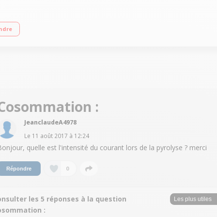
ctrique) 4 foyers jusqu'à 3800 W Capacité du four 74 L - Nettoyage pyrolyse Fo
ndre
Cosommation :
JeanclaudeA4978
Le
11 août 2017
à
12:24
Bonjour, quelle est l'intensité du courant lors de la pyrolyse ? merci
0
Répondre
nsulter les 5 réponses à la question
osommation :