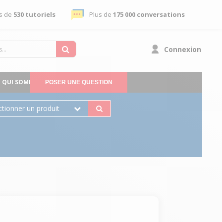
s de
530 tutoriels
Plus de
175 000 conversations
Connexion
QUI SOMMES-NOUS
POSER UNE QUESTION
ctionner un produit